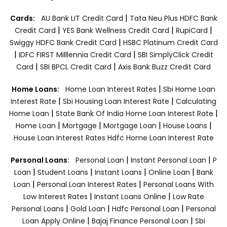
|
Cards:
AU Bank LIT Credit Card
Tata Neu Plus HDFC Bank
|
|
|
Credit Card
YES Bank Wellness Credit Card
RupiCard
|
Swiggy HDFC Bank Credit Card
HSBC Platinum Credit Card
|
|
IDFC FIRST Milllennia Credit Card
SBI SimplyClick Credit
|
|
Card
SBI BPCL Credit Card
Axis Bank Buzz Credit Card
|
Home Loans:
Home Loan Interest Rates
Sbi Home Loan
|
|
Interest Rate
Sbi Housing Loan Interest Rate
Calculating
|
|
Home Loan
State Bank Of India Home Loan Interest Rate
|
|
|
|
Home Loan
Mortgage
Mortgage Loan
House Loans
House Loan Interest Rates
Hdfc Home Loan Interest Rate
|
|
Personal Loans:
Personal Loan
Instant Personal Loan
P
|
|
|
|
Loan
Student Loans
Instant Loans
Online Loan
Bank
|
|
Loan
Personal Loan Interest Rates
Personal Loans With
|
|
Low Interest Rates
Instant Loans Online
Low Rate
|
|
|
Personal Loans
Gold Loan
Hdfc Personal Loan
Personal
|
|
Loan Apply Online
Bajaj Finance Personal Loan
Sbi