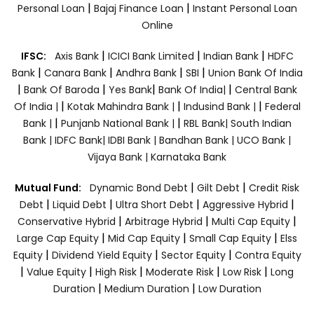
|
|
Personal Loan
Bajaj Finance Loan
Instant Personal Loan
Online
|
|
|
IFSC:
Axis Bank
ICICI Bank Limited
Indian Bank
HDFC
|
|
|
|
Bank
Canara Bank
Andhra Bank
SBI
Union Bank Of India
|
|
|
|
Bank Of Baroda
Yes Bank
Bank Of India|
Central Bank
|
|
|
Of India |
Kotak Mahindra Bank |
Indusind Bank |
Federal
|
|
Bank |
Punjanb National Bank |
RBL Bank|
South Indian
Bank |
IDFC Bank|
IDBI Bank |
Bandhan Bank |
UCO Bank |
Vijaya Bank |
Karnataka Bank
|
|
Mutual Fund:
Dynamic Bond Debt
Gilt Debt
Credit Risk
|
|
|
|
Debt
Liquid Debt
Ultra Short Debt
Aggressive Hybrid
|
|
|
Conservative Hybrid
Arbitrage Hybrid
Multi Cap Equity
|
|
|
Large Cap Equity
Mid Cap Equity
Small Cap Equity
Elss
|
|
|
Equity
Dividend Yield Equity
Sector Equity
Contra Equity
|
|
|
|
|
Value Equity
High Risk
Moderate Risk
Low Risk
Long
|
|
Duration
Medium Duration
Low Duration