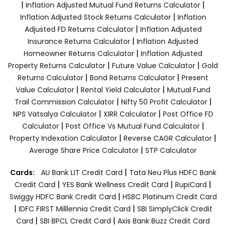
|
|
Inflation Adjusted Mutual Fund Returns Calculator
|
Inflation Adjusted Stock Returns Calculator
Inflation
|
Adjusted FD Returns Calculator
Inflation Adjusted
|
Insurance Returns Calculator
Inflation Adjusted
|
Homeowner Returns Calculator
Inflation Adjusted
|
|
Property Returns Calculator
Future Value Calculator
Gold
|
|
Returns Calculator
Bond Returns Calculator
Present
|
|
Value Calculator
Rental Yield Calculator
Mutual Fund
|
|
Trail Commission Calculator
Nifty 50 Profit Calculator
|
|
NPS Vatsalya Calculator
XIRR Calculator
Post Office FD
|
|
Calculator
Post Office Vs Mutual Fund Calculator
|
|
Property Indexation Calculator
Reverse CAGR Calculator
|
Average Share Price Calculator
STP Calculator
|
Cards:
AU Bank LIT Credit Card
Tata Neu Plus HDFC Bank
|
|
|
Credit Card
YES Bank Wellness Credit Card
RupiCard
|
Swiggy HDFC Bank Credit Card
HSBC Platinum Credit Card
|
|
IDFC FIRST Milllennia Credit Card
SBI SimplyClick Credit
|
|
Card
SBI BPCL Credit Card
Axis Bank Buzz Credit Card