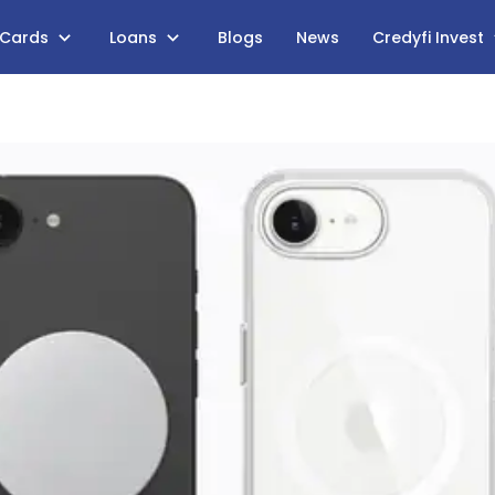
 Cards
Loans
Blogs
News
Credyfi Invest