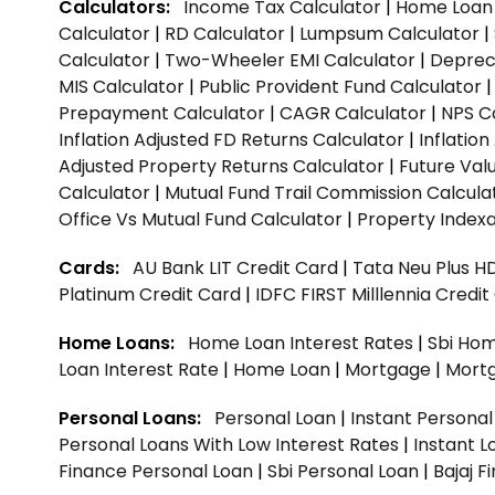
Calculators:
Income Tax Calculator
|
Home Loan 
Calculator
|
RD Calculator
|
Lumpsum Calculator
|
Calculator
|
Two-Wheeler EMI Calculator
|
Depreci
MIS Calculator
|
Public Provident Fund Calculator
Prepayment Calculator
|
CAGR Calculator
|
NPS C
Inflation Adjusted FD Returns Calculator
|
Inflatio
Adjusted Property Returns Calculator
|
Future Val
Calculator
|
Mutual Fund Trail Commission Calcula
Office Vs Mutual Fund Calculator
|
Property Indexa
Cards:
AU Bank LIT Credit Card
|
Tata Neu Plus H
Platinum Credit Card
|
IDFC FIRST Milllennia Credi
Home Loans:
Home Loan Interest Rates
|
Sbi Hom
Loan Interest Rate
|
Home Loan
|
Mortgage
|
Mort
Personal Loans:
Personal Loan
|
Instant Persona
Personal Loans With Low Interest Rates
|
Instant L
Finance Personal Loan
|
Sbi Personal Loan
|
Bajaj 