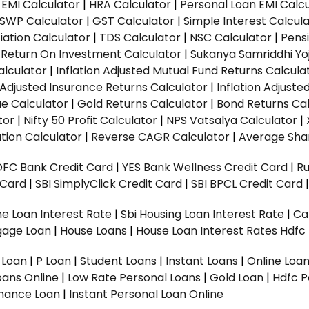
EMI Calculator
|
HRA Calculator
|
Personal Loan EMI Calc
SWP Calculator
|
GST Calculator
|
Simple Interest Calcul
ation Calculator
|
TDS Calculator
|
NSC Calculator
|
Pens
|
Return On Investment Calculator
|
Sukanya Samriddhi Yo
alculator
|
Inflation Adjusted Mutual Fund Returns Calcula
n Adjusted Insurance Returns Calculator
|
Inflation Adjust
ue Calculator
|
Gold Returns Calculator
|
Bond Returns Cal
tor
|
Nifty 50 Profit Calculator
|
NPS Vatsalya Calculator
|
tion Calculator
|
Reverse CAGR Calculator
|
Average Shar
DFC Bank Credit Card
|
YES Bank Wellness Credit Card
|
R
t Card
|
SBI SimplyClick Credit Card
|
SBI BPCL Credit Card
e Loan Interest Rate
|
Sbi Housing Loan Interest Rate
|
Ca
gage Loan
|
House Loans
|
House Loan Interest Rates
Hdfc
l Loan
|
P Loan
|
Student Loans
|
Instant Loans
|
Online Loa
oans Online
|
Low Rate Personal Loans
|
Gold Loan
|
Hdfc P
Finance Loan
|
Instant Personal Loan Online