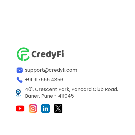
support@credyfi.com
+91 917555 4856
401, Crescent Park, Pancard Club Road,
Baner, Pune - 411045