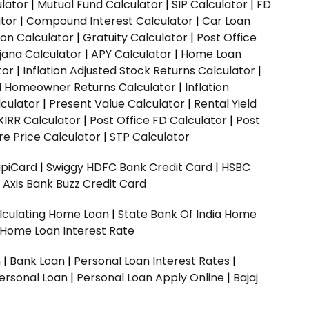
ulator
|
Mutual Fund Calculator
|
SIP Calculator
|
FD
ator
|
Compound Interest Calculator
|
Car Loan
ion Calculator
|
Gratuity Calculator
|
Post Office
jana Calculator
|
APY Calculator
|
Home Loan
tor
|
Inflation Adjusted Stock Returns Calculator
|
ed Homeowner Returns Calculator
|
Inflation
culator
|
Present Value Calculator
|
Rental Yield
XIRR Calculator
|
Post Office FD Calculator
|
Post
e Price Calculator
|
STP Calculator
upiCard
|
Swiggy HDFC Bank Credit Card
|
HSBC
|
Axis Bank Buzz Credit Card
lculating Home Loan
|
State Bank Of India Home
 Home Loan Interest Rate
n
|
Bank Loan
|
Personal Loan Interest Rates
|
ersonal Loan
|
Personal Loan Apply Online
|
Bajaj