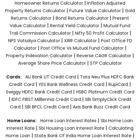
|
Homeowner Returns Calculator
Inflation Adjusted
|
|
Property Returns Calculator
Future Value Calculator
Gold
|
|
Returns Calculator
Bond Returns Calculator
Present
|
|
Value Calculator
Rental Yield Calculator
Mutual Fund
|
|
Trail Commission Calculator
Nifty 50 Profit Calculator
|
|
NPS Vatsalya Calculator
XIRR Calculator
Post Office FD
|
|
Calculator
Post Office Vs Mutual Fund Calculator
|
|
Property Indexation Calculator
Reverse CAGR Calculator
|
Average Share Price Calculator
STP Calculator
|
Cards:
AU Bank LIT Credit Card
Tata Neu Plus HDFC Bank
|
|
|
Credit Card
YES Bank Wellness Credit Card
RupiCard
|
Swiggy HDFC Bank Credit Card
HSBC Platinum Credit Card
|
|
IDFC FIRST Milllennia Credit Card
SBI SimplyClick Credit
|
|
Card
SBI BPCL Credit Card
Axis Bank Buzz Credit Card
|
Home Loans:
Home Loan Interest Rates
Sbi Home Loan
|
|
Interest Rate
Sbi Housing Loan Interest Rate
Calculating
|
|
Home Loan
State Bank Of India Home Loan Interest Rate