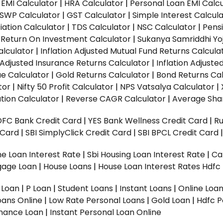
EMI Calculator
|
HRA Calculator
|
Personal Loan EMI Calc
SWP Calculator
|
GST Calculator
|
Simple Interest Calcul
ation Calculator
|
TDS Calculator
|
NSC Calculator
|
Pens
|
Return On Investment Calculator
|
Sukanya Samriddhi Yo
alculator
|
Inflation Adjusted Mutual Fund Returns Calcula
n Adjusted Insurance Returns Calculator
|
Inflation Adjust
ue Calculator
|
Gold Returns Calculator
|
Bond Returns Cal
tor
|
Nifty 50 Profit Calculator
|
NPS Vatsalya Calculator
|
tion Calculator
|
Reverse CAGR Calculator
|
Average Shar
DFC Bank Credit Card
|
YES Bank Wellness Credit Card
|
R
t Card
|
SBI SimplyClick Credit Card
|
SBI BPCL Credit Card
e Loan Interest Rate
|
Sbi Housing Loan Interest Rate
|
Ca
gage Loan
|
House Loans
|
House Loan Interest Rates
Hdfc
l Loan
|
P Loan
|
Student Loans
|
Instant Loans
|
Online Loa
oans Online
|
Low Rate Personal Loans
|
Gold Loan
|
Hdfc P
Finance Loan
|
Instant Personal Loan Online