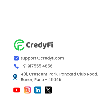
support@credyfi.com
+91 917555 4856
401, Crescent Park, Pancard Club Road,
Baner, Pune - 411045