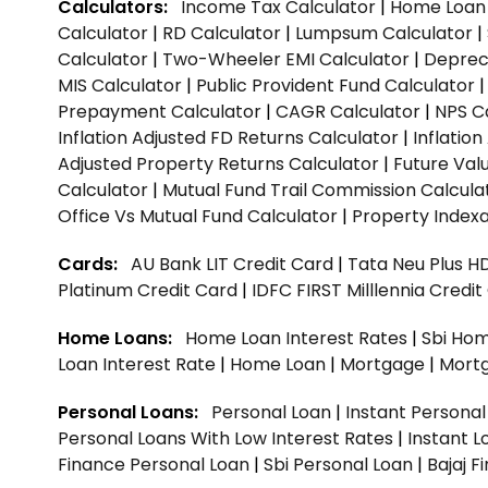
Calculators:
Income Tax Calculator
|
Home Loan 
Calculator
|
RD Calculator
|
Lumpsum Calculator
|
Calculator
|
Two-Wheeler EMI Calculator
|
Depreci
MIS Calculator
|
Public Provident Fund Calculator
Prepayment Calculator
|
CAGR Calculator
|
NPS C
Inflation Adjusted FD Returns Calculator
|
Inflatio
Adjusted Property Returns Calculator
|
Future Val
Calculator
|
Mutual Fund Trail Commission Calcula
Office Vs Mutual Fund Calculator
|
Property Indexa
Cards:
AU Bank LIT Credit Card
|
Tata Neu Plus H
Platinum Credit Card
|
IDFC FIRST Milllennia Credi
Home Loans:
Home Loan Interest Rates
|
Sbi Hom
Loan Interest Rate
|
Home Loan
|
Mortgage
|
Mort
Personal Loans:
Personal Loan
|
Instant Persona
Personal Loans With Low Interest Rates
|
Instant L
Finance Personal Loan
|
Sbi Personal Loan
|
Bajaj 