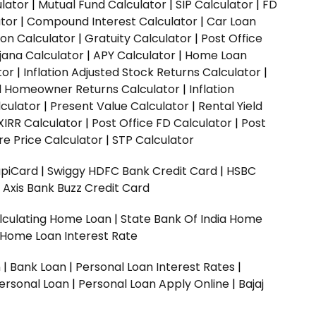
ulator
|
Mutual Fund Calculator
|
SIP Calculator
|
FD
ator
|
Compound Interest Calculator
|
Car Loan
ion Calculator
|
Gratuity Calculator
|
Post Office
jana Calculator
|
APY Calculator
|
Home Loan
tor
|
Inflation Adjusted Stock Returns Calculator
|
ed Homeowner Returns Calculator
|
Inflation
culator
|
Present Value Calculator
|
Rental Yield
XIRR Calculator
|
Post Office FD Calculator
|
Post
e Price Calculator
|
STP Calculator
upiCard
|
Swiggy HDFC Bank Credit Card
|
HSBC
|
Axis Bank Buzz Credit Card
lculating Home Loan
|
State Bank Of India Home
 Home Loan Interest Rate
n
|
Bank Loan
|
Personal Loan Interest Rates
|
ersonal Loan
|
Personal Loan Apply Online
|
Bajaj