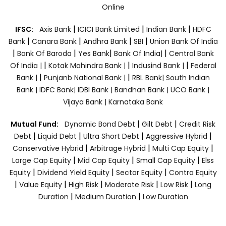
Online
|
|
|
IFSC:
Axis Bank
ICICI Bank Limited
Indian Bank
HDFC
|
|
|
|
Bank
Canara Bank
Andhra Bank
SBI
Union Bank Of India
|
|
|
|
Bank Of Baroda
Yes Bank
Bank Of India|
Central Bank
|
|
|
Of India |
Kotak Mahindra Bank |
Indusind Bank |
Federal
|
|
Bank |
Punjanb National Bank |
RBL Bank|
South Indian
Bank |
IDFC Bank|
IDBI Bank |
Bandhan Bank |
UCO Bank |
Vijaya Bank |
Karnataka Bank
|
|
Mutual Fund:
Dynamic Bond Debt
Gilt Debt
Credit Risk
|
|
|
|
Debt
Liquid Debt
Ultra Short Debt
Aggressive Hybrid
|
|
|
Conservative Hybrid
Arbitrage Hybrid
Multi Cap Equity
|
|
|
Large Cap Equity
Mid Cap Equity
Small Cap Equity
Elss
|
|
|
Equity
Dividend Yield Equity
Sector Equity
Contra Equity
|
|
|
|
|
Value Equity
High Risk
Moderate Risk
Low Risk
Long
|
|
Duration
Medium Duration
Low Duration