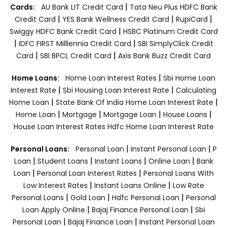
|
Cards:
AU Bank LIT Credit Card
Tata Neu Plus HDFC Bank
|
|
|
Credit Card
YES Bank Wellness Credit Card
RupiCard
|
Swiggy HDFC Bank Credit Card
HSBC Platinum Credit Card
|
|
IDFC FIRST Milllennia Credit Card
SBI SimplyClick Credit
|
|
Card
SBI BPCL Credit Card
Axis Bank Buzz Credit Card
|
Home Loans:
Home Loan Interest Rates
Sbi Home Loan
|
|
Interest Rate
Sbi Housing Loan Interest Rate
Calculating
|
|
Home Loan
State Bank Of India Home Loan Interest Rate
|
|
|
|
Home Loan
Mortgage
Mortgage Loan
House Loans
House Loan Interest Rates
Hdfc Home Loan Interest Rate
|
|
Personal Loans:
Personal Loan
Instant Personal Loan
P
|
|
|
|
Loan
Student Loans
Instant Loans
Online Loan
Bank
|
|
Loan
Personal Loan Interest Rates
Personal Loans With
|
|
Low Interest Rates
Instant Loans Online
Low Rate
|
|
|
Personal Loans
Gold Loan
Hdfc Personal Loan
Personal
|
|
Loan Apply Online
Bajaj Finance Personal Loan
Sbi
|
|
Personal Loan
Bajaj Finance Loan
Instant Personal Loan