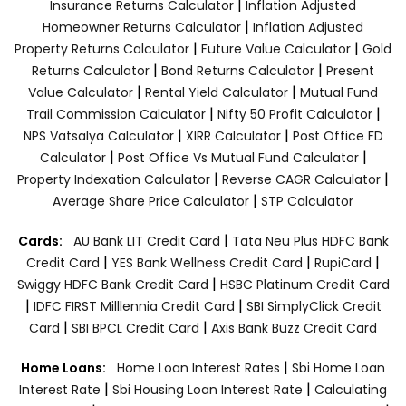
|
Insurance Returns Calculator
Inflation Adjusted
|
Homeowner Returns Calculator
Inflation Adjusted
|
|
Property Returns Calculator
Future Value Calculator
Gold
|
|
Returns Calculator
Bond Returns Calculator
Present
|
|
Value Calculator
Rental Yield Calculator
Mutual Fund
|
|
Trail Commission Calculator
Nifty 50 Profit Calculator
|
|
NPS Vatsalya Calculator
XIRR Calculator
Post Office FD
|
|
Calculator
Post Office Vs Mutual Fund Calculator
|
|
Property Indexation Calculator
Reverse CAGR Calculator
|
Average Share Price Calculator
STP Calculator
|
Cards:
AU Bank LIT Credit Card
Tata Neu Plus HDFC Bank
|
|
|
Credit Card
YES Bank Wellness Credit Card
RupiCard
|
Swiggy HDFC Bank Credit Card
HSBC Platinum Credit Card
|
|
IDFC FIRST Milllennia Credit Card
SBI SimplyClick Credit
|
|
Card
SBI BPCL Credit Card
Axis Bank Buzz Credit Card
|
Home Loans:
Home Loan Interest Rates
Sbi Home Loan
|
|
Interest Rate
Sbi Housing Loan Interest Rate
Calculating