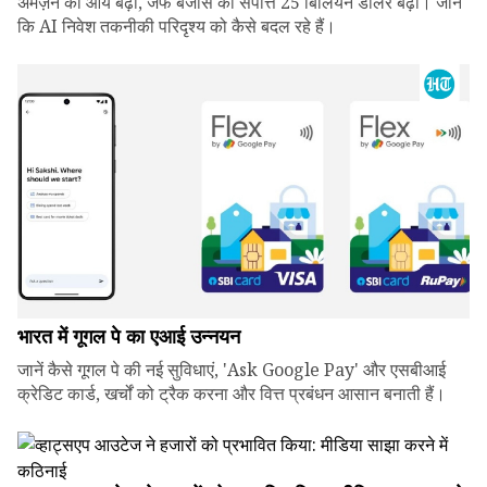
अमेज़न की आय बढ़ी, जेफ बेजोस की संपत्ति 25 बिलियन डॉलर बढ़ी। जानें
कि AI निवेश तकनीकी परिदृश्य को कैसे बदल रहे हैं।
भारत में गूगल पे का एआई उन्नयन
जानें कैसे गूगल पे की नई सुविधाएं, 'Ask Google Pay' और एसबीआई
क्रेडिट कार्ड, खर्चों को ट्रैक करना और वित्त प्रबंधन आसान बनाती हैं।