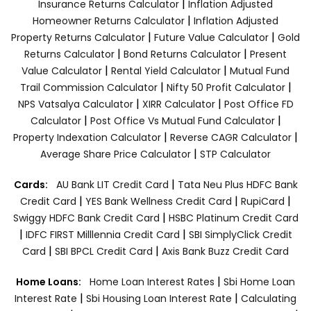
|
Insurance Returns Calculator
Inflation Adjusted
|
Homeowner Returns Calculator
Inflation Adjusted
|
|
Property Returns Calculator
Future Value Calculator
Gold
|
|
Returns Calculator
Bond Returns Calculator
Present
|
|
Value Calculator
Rental Yield Calculator
Mutual Fund
|
|
Trail Commission Calculator
Nifty 50 Profit Calculator
|
|
NPS Vatsalya Calculator
XIRR Calculator
Post Office FD
|
|
Calculator
Post Office Vs Mutual Fund Calculator
|
|
Property Indexation Calculator
Reverse CAGR Calculator
|
Average Share Price Calculator
STP Calculator
|
Cards:
AU Bank LIT Credit Card
Tata Neu Plus HDFC Bank
|
|
|
Credit Card
YES Bank Wellness Credit Card
RupiCard
|
Swiggy HDFC Bank Credit Card
HSBC Platinum Credit Card
|
|
IDFC FIRST Milllennia Credit Card
SBI SimplyClick Credit
|
|
Card
SBI BPCL Credit Card
Axis Bank Buzz Credit Card
|
Home Loans:
Home Loan Interest Rates
Sbi Home Loan
|
|
Interest Rate
Sbi Housing Loan Interest Rate
Calculating