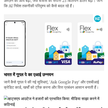
अमेज़न की आय बढ़ी, जेफ बेजोस की संपत्ति 25 बिलियन डॉलर बढ़ी। जानें
कि AI निवेश तकनीकी परिदृश्य को कैसे बदल रहे हैं।
भारत में गूगल पे का एआई उन्नयन
जानें कैसे गूगल पे की नई सुविधाएं, 'Ask Google Pay' और एसबीआई
क्रेडिट कार्ड, खर्चों को ट्रैक करना और वित्त प्रबंधन आसान बनाती हैं।