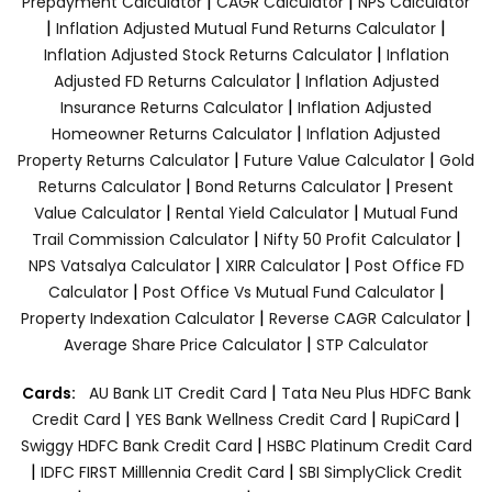
|
|
Prepayment Calculator
CAGR Calculator
NPS Calculator
|
|
Inflation Adjusted Mutual Fund Returns Calculator
|
Inflation Adjusted Stock Returns Calculator
Inflation
|
Adjusted FD Returns Calculator
Inflation Adjusted
|
Insurance Returns Calculator
Inflation Adjusted
|
Homeowner Returns Calculator
Inflation Adjusted
|
|
Property Returns Calculator
Future Value Calculator
Gold
|
|
Returns Calculator
Bond Returns Calculator
Present
|
|
Value Calculator
Rental Yield Calculator
Mutual Fund
|
|
Trail Commission Calculator
Nifty 50 Profit Calculator
|
|
NPS Vatsalya Calculator
XIRR Calculator
Post Office FD
|
|
Calculator
Post Office Vs Mutual Fund Calculator
|
|
Property Indexation Calculator
Reverse CAGR Calculator
|
Average Share Price Calculator
STP Calculator
|
Cards:
AU Bank LIT Credit Card
Tata Neu Plus HDFC Bank
|
|
|
Credit Card
YES Bank Wellness Credit Card
RupiCard
|
Swiggy HDFC Bank Credit Card
HSBC Platinum Credit Card
|
|
IDFC FIRST Milllennia Credit Card
SBI SimplyClick Credit