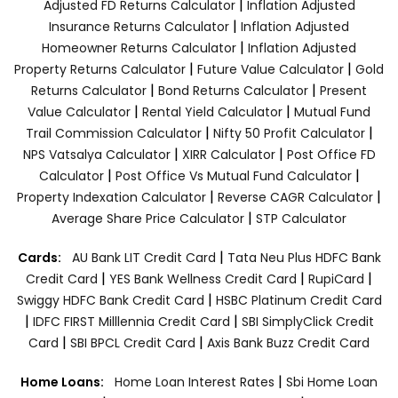
|
Adjusted FD Returns Calculator
Inflation Adjusted
|
Insurance Returns Calculator
Inflation Adjusted
|
Homeowner Returns Calculator
Inflation Adjusted
|
|
Property Returns Calculator
Future Value Calculator
Gold
|
|
Returns Calculator
Bond Returns Calculator
Present
|
|
Value Calculator
Rental Yield Calculator
Mutual Fund
|
|
Trail Commission Calculator
Nifty 50 Profit Calculator
|
|
NPS Vatsalya Calculator
XIRR Calculator
Post Office FD
|
|
Calculator
Post Office Vs Mutual Fund Calculator
|
|
Property Indexation Calculator
Reverse CAGR Calculator
|
Average Share Price Calculator
STP Calculator
|
Cards:
AU Bank LIT Credit Card
Tata Neu Plus HDFC Bank
|
|
|
Credit Card
YES Bank Wellness Credit Card
RupiCard
|
Swiggy HDFC Bank Credit Card
HSBC Platinum Credit Card
|
|
IDFC FIRST Milllennia Credit Card
SBI SimplyClick Credit
|
|
Card
SBI BPCL Credit Card
Axis Bank Buzz Credit Card
|
Home Loans:
Home Loan Interest Rates
Sbi Home Loan