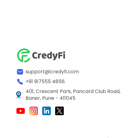
support@credyfi.com
+91 917555 4856
401, Crescent Park, Pancard Club Road,
Baner, Pune - 411045