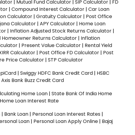
ulator
|
Mutual Fund Calculator
|
SIP Calculator
|
FD
ator
|
Compound Interest Calculator
|
Car Loan
ion Calculator
|
Gratuity Calculator
|
Post Office
jana Calculator
|
APY Calculator
|
Home Loan
tor
|
Inflation Adjusted Stock Returns Calculator
|
ed Homeowner Returns Calculator
|
Inflation
culator
|
Present Value Calculator
|
Rental Yield
XIRR Calculator
|
Post Office FD Calculator
|
Post
e Price Calculator
|
STP Calculator
upiCard
|
Swiggy HDFC Bank Credit Card
|
HSBC
|
Axis Bank Buzz Credit Card
lculating Home Loan
|
State Bank Of India Home
 Home Loan Interest Rate
n
|
Bank Loan
|
Personal Loan Interest Rates
|
ersonal Loan
|
Personal Loan Apply Online
|
Bajaj