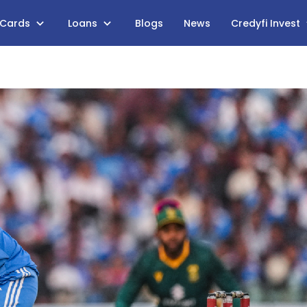
 Cards
Loans
Blogs
News
Credyfi Invest