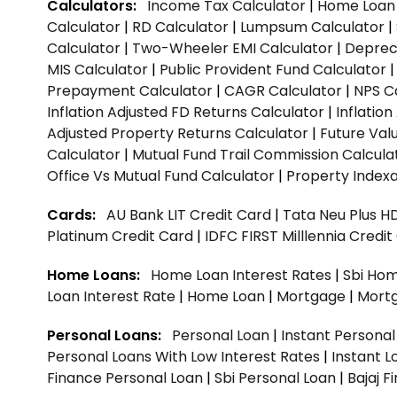
Calculators:
Income Tax Calculator
|
Home Loan 
Calculator
|
RD Calculator
|
Lumpsum Calculator
|
Calculator
|
Two-Wheeler EMI Calculator
|
Depreci
MIS Calculator
|
Public Provident Fund Calculator
Prepayment Calculator
|
CAGR Calculator
|
NPS C
Inflation Adjusted FD Returns Calculator
|
Inflatio
Adjusted Property Returns Calculator
|
Future Val
Calculator
|
Mutual Fund Trail Commission Calcula
Office Vs Mutual Fund Calculator
|
Property Indexa
Cards:
AU Bank LIT Credit Card
|
Tata Neu Plus H
Platinum Credit Card
|
IDFC FIRST Milllennia Credi
Home Loans:
Home Loan Interest Rates
|
Sbi Hom
Loan Interest Rate
|
Home Loan
|
Mortgage
|
Mort
Personal Loans:
Personal Loan
|
Instant Persona
Personal Loans With Low Interest Rates
|
Instant L
Finance Personal Loan
|
Sbi Personal Loan
|
Bajaj 