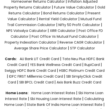
|
Homeowner Returns Calculator
Inflation Adjusted
|
|
Property Returns Calculator
Future Value Calculator
Gold
|
|
Returns Calculator
Bond Returns Calculator
Present
|
|
Value Calculator
Rental Yield Calculator
Mutual Fund
|
|
Trail Commission Calculator
Nifty 50 Profit Calculator
|
|
NPS Vatsalya Calculator
XIRR Calculator
Post Office FD
|
|
Calculator
Post Office Vs Mutual Fund Calculator
|
|
Property Indexation Calculator
Reverse CAGR Calculator
|
Average Share Price Calculator
STP Calculator
|
Cards:
AU Bank LIT Credit Card
Tata Neu Plus HDFC Bank
|
|
|
Credit Card
YES Bank Wellness Credit Card
RupiCard
|
Swiggy HDFC Bank Credit Card
HSBC Platinum Credit Card
|
|
IDFC FIRST Milllennia Credit Card
SBI SimplyClick Credit
|
|
Card
SBI BPCL Credit Card
Axis Bank Buzz Credit Card
|
Home Loans:
Home Loan Interest Rates
Sbi Home Loan
|
|
Interest Rate
Sbi Housing Loan Interest Rate
Calculating
|
|
Home Loan
State Bank Of India Home Loan Interest Rate