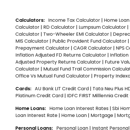
Calculators:
Income Tax Calculator
|
Home Loan 
Calculator
|
RD Calculator
|
Lumpsum Calculator
|
Calculator
|
Two-Wheeler EMI Calculator
|
Depreci
MIS Calculator
|
Public Provident Fund Calculator
Prepayment Calculator
|
CAGR Calculator
|
NPS C
Inflation Adjusted FD Returns Calculator
|
Inflatio
Adjusted Property Returns Calculator
|
Future Val
Calculator
|
Mutual Fund Trail Commission Calcula
Office Vs Mutual Fund Calculator
|
Property Indexa
Cards:
AU Bank LIT Credit Card
|
Tata Neu Plus H
Platinum Credit Card
|
IDFC FIRST Milllennia Credi
Home Loans:
Home Loan Interest Rates
|
Sbi Hom
Loan Interest Rate
|
Home Loan
|
Mortgage
|
Mort
Personal Loans:
Personal Loan
|
Instant Persona