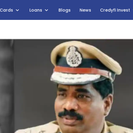
 Cards
Loans
Blogs
News
Credyfi Invest