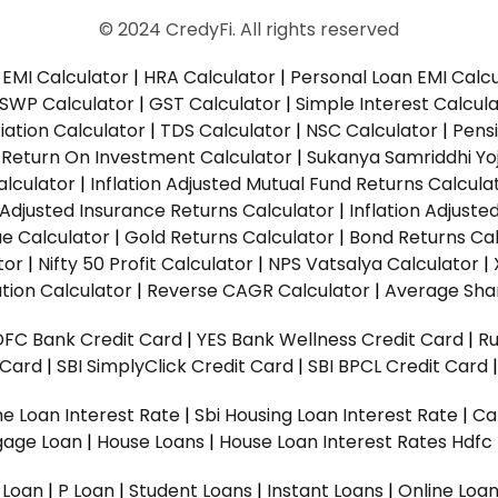
© 2024 CredyFi. All rights reserved
EMI Calculator
|
HRA Calculator
|
Personal Loan EMI Calc
SWP Calculator
|
GST Calculator
|
Simple Interest Calcul
ation Calculator
|
TDS Calculator
|
NSC Calculator
|
Pens
|
Return On Investment Calculator
|
Sukanya Samriddhi Yo
alculator
|
Inflation Adjusted Mutual Fund Returns Calcula
n Adjusted Insurance Returns Calculator
|
Inflation Adjust
ue Calculator
|
Gold Returns Calculator
|
Bond Returns Cal
tor
|
Nifty 50 Profit Calculator
|
NPS Vatsalya Calculator
|
tion Calculator
|
Reverse CAGR Calculator
|
Average Shar
DFC Bank Credit Card
|
YES Bank Wellness Credit Card
|
R
t Card
|
SBI SimplyClick Credit Card
|
SBI BPCL Credit Card
e Loan Interest Rate
|
Sbi Housing Loan Interest Rate
|
Ca
gage Loan
|
House Loans
|
House Loan Interest Rates
Hdfc
l Loan
|
P Loan
|
Student Loans
|
Instant Loans
|
Online Loa