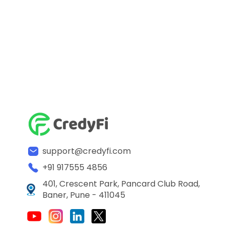
support@credyfi.com
+91 917555 4856
401, Crescent Park, Pancard Club Road,
Baner, Pune - 411045