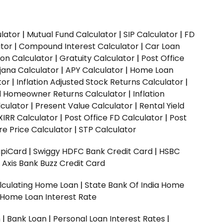
ulator
|
Mutual Fund Calculator
|
SIP Calculator
|
FD
ator
|
Compound Interest Calculator
|
Car Loan
ion Calculator
|
Gratuity Calculator
|
Post Office
jana Calculator
|
APY Calculator
|
Home Loan
tor
|
Inflation Adjusted Stock Returns Calculator
|
ed Homeowner Returns Calculator
|
Inflation
culator
|
Present Value Calculator
|
Rental Yield
XIRR Calculator
|
Post Office FD Calculator
|
Post
e Price Calculator
|
STP Calculator
upiCard
|
Swiggy HDFC Bank Credit Card
|
HSBC
|
Axis Bank Buzz Credit Card
lculating Home Loan
|
State Bank Of India Home
 Home Loan Interest Rate
n
|
Bank Loan
|
Personal Loan Interest Rates
|