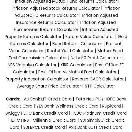
|
|
Inflation Adjusted Mutual Fund Returns Calculator
|
Inflation Adjusted Stock Returns Calculator
Inflation
|
Adjusted FD Returns Calculator
Inflation Adjusted
|
Insurance Returns Calculator
Inflation Adjusted
|
Homeowner Returns Calculator
Inflation Adjusted
|
|
Property Returns Calculator
Future Value Calculator
Gold
|
|
Returns Calculator
Bond Returns Calculator
Present
|
|
Value Calculator
Rental Yield Calculator
Mutual Fund
|
|
Trail Commission Calculator
Nifty 50 Profit Calculator
|
|
NPS Vatsalya Calculator
XIRR Calculator
Post Office FD
|
|
Calculator
Post Office Vs Mutual Fund Calculator
|
|
Property Indexation Calculator
Reverse CAGR Calculator
|
Average Share Price Calculator
STP Calculator
|
Cards:
AU Bank LIT Credit Card
Tata Neu Plus HDFC Bank
|
|
|
Credit Card
YES Bank Wellness Credit Card
RupiCard
|
Swiggy HDFC Bank Credit Card
HSBC Platinum Credit Card
|
|
IDFC FIRST Milllennia Credit Card
SBI SimplyClick Credit
|
|
Card
SBI BPCL Credit Card
Axis Bank Buzz Credit Card