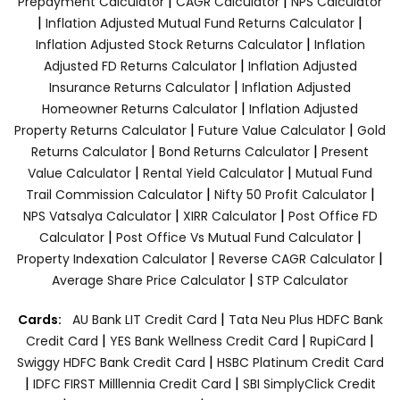
|
|
Prepayment Calculator
CAGR Calculator
NPS Calculator
|
|
Inflation Adjusted Mutual Fund Returns Calculator
|
Inflation Adjusted Stock Returns Calculator
Inflation
|
Adjusted FD Returns Calculator
Inflation Adjusted
|
Insurance Returns Calculator
Inflation Adjusted
|
Homeowner Returns Calculator
Inflation Adjusted
|
|
Property Returns Calculator
Future Value Calculator
Gold
|
|
Returns Calculator
Bond Returns Calculator
Present
|
|
Value Calculator
Rental Yield Calculator
Mutual Fund
|
|
Trail Commission Calculator
Nifty 50 Profit Calculator
|
|
NPS Vatsalya Calculator
XIRR Calculator
Post Office FD
|
|
Calculator
Post Office Vs Mutual Fund Calculator
|
|
Property Indexation Calculator
Reverse CAGR Calculator
|
Average Share Price Calculator
STP Calculator
|
Cards:
AU Bank LIT Credit Card
Tata Neu Plus HDFC Bank
|
|
|
Credit Card
YES Bank Wellness Credit Card
RupiCard
|
Swiggy HDFC Bank Credit Card
HSBC Platinum Credit Card
|
|
IDFC FIRST Milllennia Credit Card
SBI SimplyClick Credit