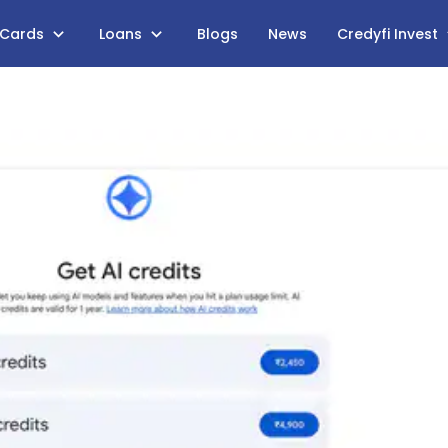
 Cards
Loans
Blogs
News
Credyfi Invest