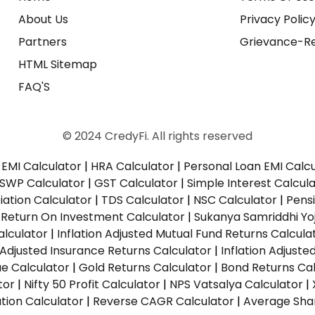
About Us
Privacy Polic
Partners
Grievance-Re
HTML Sitemap
FAQ'S
© 2024 CredyFi. All rights reserved
EMI Calculator
|
HRA Calculator
|
Personal Loan EMI Calc
SWP Calculator
|
GST Calculator
|
Simple Interest Calcul
ation Calculator
|
TDS Calculator
|
NSC Calculator
|
Pens
|
Return On Investment Calculator
|
Sukanya Samriddhi Yo
alculator
|
Inflation Adjusted Mutual Fund Returns Calcula
n Adjusted Insurance Returns Calculator
|
Inflation Adjust
ue Calculator
|
Gold Returns Calculator
|
Bond Returns Cal
tor
|
Nifty 50 Profit Calculator
|
NPS Vatsalya Calculator
|
tion Calculator
|
Reverse CAGR Calculator
|
Average Shar