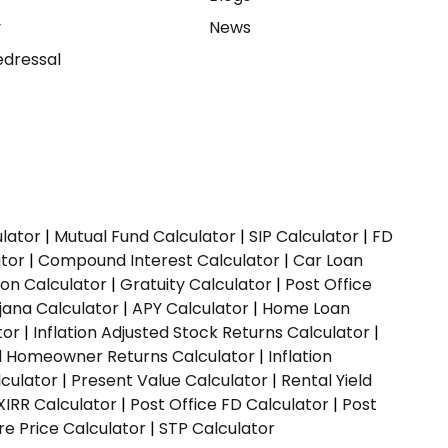
y
News
dressal
ulator
|
Mutual Fund Calculator
|
SIP Calculator
|
FD
ator
|
Compound Interest Calculator
|
Car Loan
ion Calculator
|
Gratuity Calculator
|
Post Office
jana Calculator
|
APY Calculator
|
Home Loan
tor
|
Inflation Adjusted Stock Returns Calculator
|
ed Homeowner Returns Calculator
|
Inflation
culator
|
Present Value Calculator
|
Rental Yield
XIRR Calculator
|
Post Office FD Calculator
|
Post
e Price Calculator
|
STP Calculator