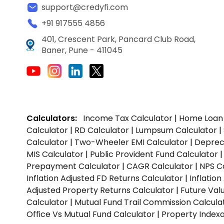
support@credyfi.com
+91 917555 4856
401, Crescent Park, Pancard Club Road,
Baner, Pune - 411045
Calculators:
Income Tax Calculator
|
Home Loan 
Calculator
|
RD Calculator
|
Lumpsum Calculator
|
Calculator
|
Two-Wheeler EMI Calculator
|
Depreci
MIS Calculator
|
Public Provident Fund Calculator
Prepayment Calculator
|
CAGR Calculator
|
NPS C
Inflation Adjusted FD Returns Calculator
|
Inflatio
Adjusted Property Returns Calculator
|
Future Val
Calculator
|
Mutual Fund Trail Commission Calcula
Office Vs Mutual Fund Calculator
|
Property Indexa