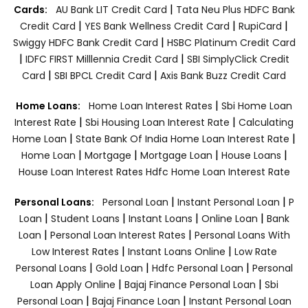
|
Cards:
AU Bank LIT Credit Card
Tata Neu Plus HDFC Bank
|
|
|
Credit Card
YES Bank Wellness Credit Card
RupiCard
|
Swiggy HDFC Bank Credit Card
HSBC Platinum Credit Card
|
|
IDFC FIRST Milllennia Credit Card
SBI SimplyClick Credit
|
|
Card
SBI BPCL Credit Card
Axis Bank Buzz Credit Card
|
Home Loans:
Home Loan Interest Rates
Sbi Home Loan
|
|
Interest Rate
Sbi Housing Loan Interest Rate
Calculating
|
|
Home Loan
State Bank Of India Home Loan Interest Rate
|
|
|
|
Home Loan
Mortgage
Mortgage Loan
House Loans
House Loan Interest Rates
Hdfc Home Loan Interest Rate
|
|
Personal Loans:
Personal Loan
Instant Personal Loan
P
|
|
|
|
Loan
Student Loans
Instant Loans
Online Loan
Bank
|
|
Loan
Personal Loan Interest Rates
Personal Loans With
|
|
Low Interest Rates
Instant Loans Online
Low Rate
|
|
|
Personal Loans
Gold Loan
Hdfc Personal Loan
Personal
|
|
Loan Apply Online
Bajaj Finance Personal Loan
Sbi
|
|
Personal Loan
Bajaj Finance Loan
Instant Personal Loan