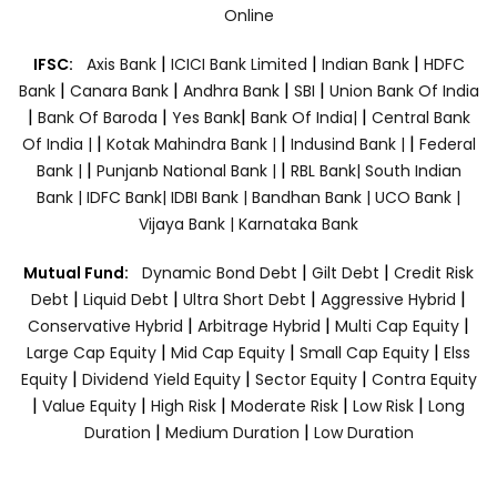
Online
|
|
|
IFSC:
Axis Bank
ICICI Bank Limited
Indian Bank
HDFC
|
|
|
|
Bank
Canara Bank
Andhra Bank
SBI
Union Bank Of India
|
|
|
|
Bank Of Baroda
Yes Bank
Bank Of India|
Central Bank
|
|
|
Of India |
Kotak Mahindra Bank |
Indusind Bank |
Federal
|
|
Bank |
Punjanb National Bank |
RBL Bank|
South Indian
Bank |
IDFC Bank|
IDBI Bank |
Bandhan Bank |
UCO Bank |
Vijaya Bank |
Karnataka Bank
|
|
Mutual Fund:
Dynamic Bond Debt
Gilt Debt
Credit Risk
|
|
|
|
Debt
Liquid Debt
Ultra Short Debt
Aggressive Hybrid
|
|
|
Conservative Hybrid
Arbitrage Hybrid
Multi Cap Equity
|
|
|
Large Cap Equity
Mid Cap Equity
Small Cap Equity
Elss
|
|
|
Equity
Dividend Yield Equity
Sector Equity
Contra Equity
|
|
|
|
|
Value Equity
High Risk
Moderate Risk
Low Risk
Long
|
|
Duration
Medium Duration
Low Duration