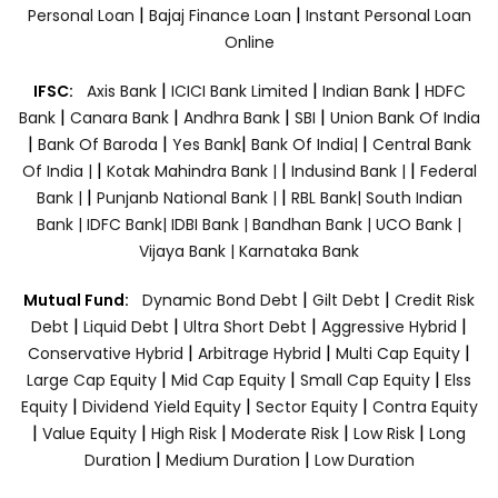
|
|
Personal Loan
Bajaj Finance Loan
Instant Personal Loan
Online
|
|
|
IFSC:
Axis Bank
ICICI Bank Limited
Indian Bank
HDFC
|
|
|
|
Bank
Canara Bank
Andhra Bank
SBI
Union Bank Of India
|
|
|
|
Bank Of Baroda
Yes Bank
Bank Of India|
Central Bank
|
|
|
Of India |
Kotak Mahindra Bank |
Indusind Bank |
Federal
|
|
Bank |
Punjanb National Bank |
RBL Bank|
South Indian
Bank |
IDFC Bank|
IDBI Bank |
Bandhan Bank |
UCO Bank |
Vijaya Bank |
Karnataka Bank
|
|
Mutual Fund:
Dynamic Bond Debt
Gilt Debt
Credit Risk
|
|
|
|
Debt
Liquid Debt
Ultra Short Debt
Aggressive Hybrid
|
|
|
Conservative Hybrid
Arbitrage Hybrid
Multi Cap Equity
|
|
|
Large Cap Equity
Mid Cap Equity
Small Cap Equity
Elss
|
|
|
Equity
Dividend Yield Equity
Sector Equity
Contra Equity
|
|
|
|
|
Value Equity
High Risk
Moderate Risk
Low Risk
Long
|
|
Duration
Medium Duration
Low Duration