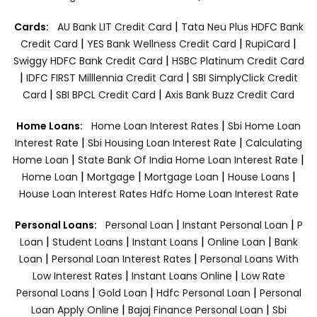
|
Cards:
AU Bank LIT Credit Card
Tata Neu Plus HDFC Bank
|
|
|
Credit Card
YES Bank Wellness Credit Card
RupiCard
|
Swiggy HDFC Bank Credit Card
HSBC Platinum Credit Card
|
|
IDFC FIRST Milllennia Credit Card
SBI SimplyClick Credit
|
|
Card
SBI BPCL Credit Card
Axis Bank Buzz Credit Card
|
Home Loans:
Home Loan Interest Rates
Sbi Home Loan
|
|
Interest Rate
Sbi Housing Loan Interest Rate
Calculating
|
|
Home Loan
State Bank Of India Home Loan Interest Rate
|
|
|
|
Home Loan
Mortgage
Mortgage Loan
House Loans
House Loan Interest Rates
Hdfc Home Loan Interest Rate
|
|
Personal Loans:
Personal Loan
Instant Personal Loan
P
|
|
|
|
Loan
Student Loans
Instant Loans
Online Loan
Bank
|
|
Loan
Personal Loan Interest Rates
Personal Loans With
|
|
Low Interest Rates
Instant Loans Online
Low Rate
|
|
|
Personal Loans
Gold Loan
Hdfc Personal Loan
Personal
|
|
Loan Apply Online
Bajaj Finance Personal Loan
Sbi