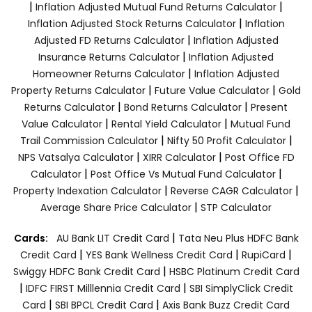
|
|
Inflation Adjusted Mutual Fund Returns Calculator
|
Inflation Adjusted Stock Returns Calculator
Inflation
|
Adjusted FD Returns Calculator
Inflation Adjusted
|
Insurance Returns Calculator
Inflation Adjusted
|
Homeowner Returns Calculator
Inflation Adjusted
|
|
Property Returns Calculator
Future Value Calculator
Gold
|
|
Returns Calculator
Bond Returns Calculator
Present
|
|
Value Calculator
Rental Yield Calculator
Mutual Fund
|
|
Trail Commission Calculator
Nifty 50 Profit Calculator
|
|
NPS Vatsalya Calculator
XIRR Calculator
Post Office FD
|
|
Calculator
Post Office Vs Mutual Fund Calculator
|
|
Property Indexation Calculator
Reverse CAGR Calculator
|
Average Share Price Calculator
STP Calculator
|
Cards:
AU Bank LIT Credit Card
Tata Neu Plus HDFC Bank
|
|
|
Credit Card
YES Bank Wellness Credit Card
RupiCard
|
Swiggy HDFC Bank Credit Card
HSBC Platinum Credit Card
|
|
IDFC FIRST Milllennia Credit Card
SBI SimplyClick Credit
|
|
Card
SBI BPCL Credit Card
Axis Bank Buzz Credit Card