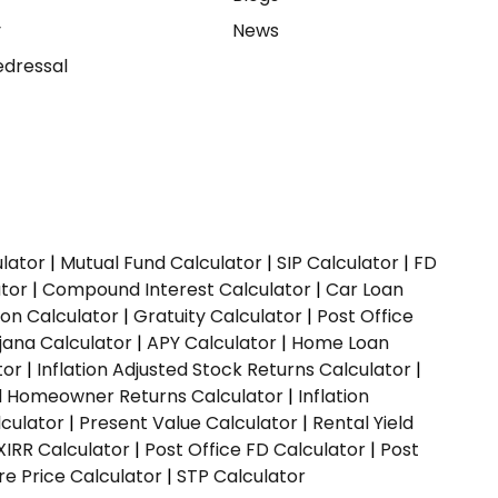
y
News
dressal
ulator
|
Mutual Fund Calculator
|
SIP Calculator
|
FD
ator
|
Compound Interest Calculator
|
Car Loan
ion Calculator
|
Gratuity Calculator
|
Post Office
jana Calculator
|
APY Calculator
|
Home Loan
tor
|
Inflation Adjusted Stock Returns Calculator
|
ed Homeowner Returns Calculator
|
Inflation
culator
|
Present Value Calculator
|
Rental Yield
XIRR Calculator
|
Post Office FD Calculator
|
Post
e Price Calculator
|
STP Calculator