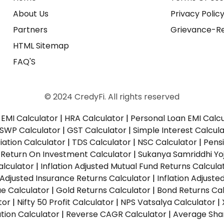
About Us
Privacy Polic
Partners
Grievance-Re
HTML Sitemap
FAQ'S
© 2024 CredyFi. All rights reserved
EMI Calculator
|
HRA Calculator
|
Personal Loan EMI Calc
SWP Calculator
|
GST Calculator
|
Simple Interest Calcul
ation Calculator
|
TDS Calculator
|
NSC Calculator
|
Pens
|
Return On Investment Calculator
|
Sukanya Samriddhi Yo
alculator
|
Inflation Adjusted Mutual Fund Returns Calcula
n Adjusted Insurance Returns Calculator
|
Inflation Adjust
ue Calculator
|
Gold Returns Calculator
|
Bond Returns Cal
tor
|
Nifty 50 Profit Calculator
|
NPS Vatsalya Calculator
|
tion Calculator
|
Reverse CAGR Calculator
|
Average Shar