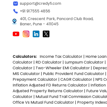
support@credyfi.com
+91 917555 4856
401, Crescent Park, Pancard Club Road,
Baner, Pune - 411045
Calculators:
Income Tax Calculator
|
Home Loan 
Calculator
|
RD Calculator
|
Lumpsum Calculator
|
Calculator
|
Two-Wheeler EMI Calculator
|
Depreci
MIS Calculator
|
Public Provident Fund Calculator
Prepayment Calculator
|
CAGR Calculator
|
NPS C
Inflation Adjusted FD Returns Calculator
|
Inflatio
Adjusted Property Returns Calculator
|
Future Val
Calculator
|
Mutual Fund Trail Commission Calcula
Office Vs Mutual Fund Calculator
|
Property Indexa