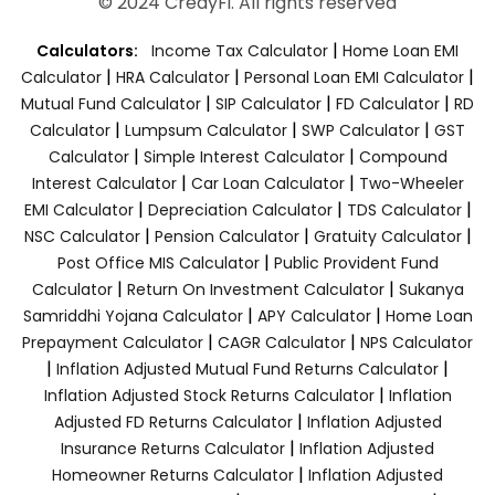
© 2024 CredyFi. All rights reserved
|
Calculators:
Income Tax Calculator
Home Loan EMI
|
|
|
Calculator
HRA Calculator
Personal Loan EMI Calculator
|
|
|
Mutual Fund Calculator
SIP Calculator
FD Calculator
RD
|
|
|
Calculator
Lumpsum Calculator
SWP Calculator
GST
|
|
Calculator
Simple Interest Calculator
Compound
|
|
Interest Calculator
Car Loan Calculator
Two-Wheeler
|
|
|
EMI Calculator
Depreciation Calculator
TDS Calculator
|
|
|
NSC Calculator
Pension Calculator
Gratuity Calculator
|
Post Office MIS Calculator
Public Provident Fund
|
|
Calculator
Return On Investment Calculator
Sukanya
|
|
Samriddhi Yojana Calculator
APY Calculator
Home Loan
|
|
Prepayment Calculator
CAGR Calculator
NPS Calculator
|
|
Inflation Adjusted Mutual Fund Returns Calculator
|
Inflation Adjusted Stock Returns Calculator
Inflation
|
Adjusted FD Returns Calculator
Inflation Adjusted
|
Insurance Returns Calculator
Inflation Adjusted
|
Homeowner Returns Calculator
Inflation Adjusted