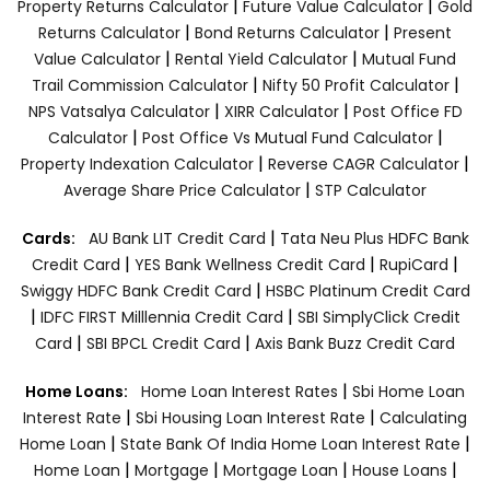
|
|
Property Returns Calculator
Future Value Calculator
Gold
|
|
Returns Calculator
Bond Returns Calculator
Present
|
|
Value Calculator
Rental Yield Calculator
Mutual Fund
|
|
Trail Commission Calculator
Nifty 50 Profit Calculator
|
|
NPS Vatsalya Calculator
XIRR Calculator
Post Office FD
|
|
Calculator
Post Office Vs Mutual Fund Calculator
|
|
Property Indexation Calculator
Reverse CAGR Calculator
|
Average Share Price Calculator
STP Calculator
|
Cards:
AU Bank LIT Credit Card
Tata Neu Plus HDFC Bank
|
|
|
Credit Card
YES Bank Wellness Credit Card
RupiCard
|
Swiggy HDFC Bank Credit Card
HSBC Platinum Credit Card
|
|
IDFC FIRST Milllennia Credit Card
SBI SimplyClick Credit
|
|
Card
SBI BPCL Credit Card
Axis Bank Buzz Credit Card
|
Home Loans:
Home Loan Interest Rates
Sbi Home Loan
|
|
Interest Rate
Sbi Housing Loan Interest Rate
Calculating
|
|
Home Loan
State Bank Of India Home Loan Interest Rate
|
|
|
|
Home Loan
Mortgage
Mortgage Loan
House Loans