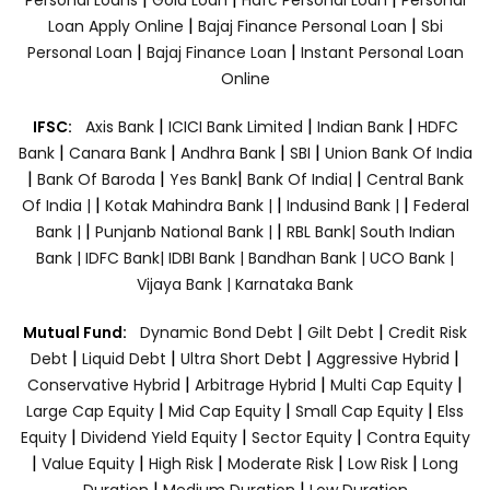
|
|
Loan Apply Online
Bajaj Finance Personal Loan
Sbi
|
|
Personal Loan
Bajaj Finance Loan
Instant Personal Loan
Online
|
|
|
IFSC:
Axis Bank
ICICI Bank Limited
Indian Bank
HDFC
|
|
|
|
Bank
Canara Bank
Andhra Bank
SBI
Union Bank Of India
|
|
|
|
Bank Of Baroda
Yes Bank
Bank Of India|
Central Bank
|
|
|
Of India |
Kotak Mahindra Bank |
Indusind Bank |
Federal
|
|
Bank |
Punjanb National Bank |
RBL Bank|
South Indian
Bank |
IDFC Bank|
IDBI Bank |
Bandhan Bank |
UCO Bank |
Vijaya Bank |
Karnataka Bank
|
|
Mutual Fund:
Dynamic Bond Debt
Gilt Debt
Credit Risk
|
|
|
|
Debt
Liquid Debt
Ultra Short Debt
Aggressive Hybrid
|
|
|
Conservative Hybrid
Arbitrage Hybrid
Multi Cap Equity
|
|
|
Large Cap Equity
Mid Cap Equity
Small Cap Equity
Elss
|
|
|
Equity
Dividend Yield Equity
Sector Equity
Contra Equity
|
|
|
|
|
Value Equity
High Risk
Moderate Risk
Low Risk
Long
|
|
Duration
Medium Duration
Low Duration