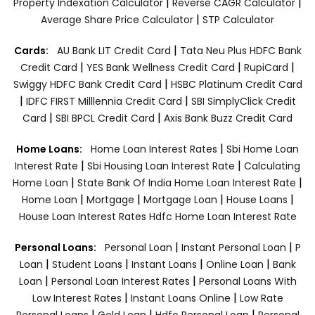
|
|
Property Indexation Calculator
Reverse CAGR Calculator
|
Average Share Price Calculator
STP Calculator
|
Cards:
AU Bank LIT Credit Card
Tata Neu Plus HDFC Bank
|
|
|
Credit Card
YES Bank Wellness Credit Card
RupiCard
|
Swiggy HDFC Bank Credit Card
HSBC Platinum Credit Card
|
|
IDFC FIRST Milllennia Credit Card
SBI SimplyClick Credit
|
|
Card
SBI BPCL Credit Card
Axis Bank Buzz Credit Card
|
Home Loans:
Home Loan Interest Rates
Sbi Home Loan
|
|
Interest Rate
Sbi Housing Loan Interest Rate
Calculating
|
|
Home Loan
State Bank Of India Home Loan Interest Rate
|
|
|
|
Home Loan
Mortgage
Mortgage Loan
House Loans
House Loan Interest Rates
Hdfc Home Loan Interest Rate
|
|
Personal Loans:
Personal Loan
Instant Personal Loan
P
|
|
|
|
Loan
Student Loans
Instant Loans
Online Loan
Bank
|
|
Loan
Personal Loan Interest Rates
Personal Loans With
|
|
Low Interest Rates
Instant Loans Online
Low Rate
|
|
|
Personal Loans
Gold Loan
Hdfc Personal Loan
Personal