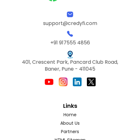
support@credyfi.com
+91 917555 4856
401, Crescent Park, Pancard Club Road,
Baner, Pune - 411045
Links
Home
About Us
Partners
HTML Sitemap