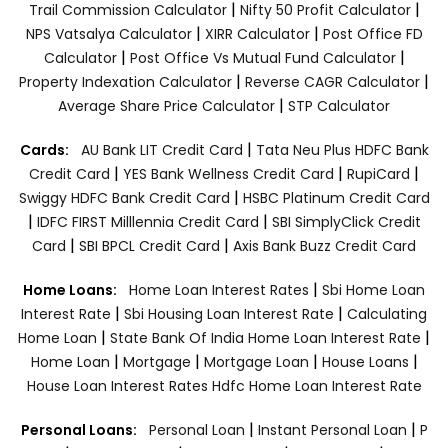
|
|
Trail Commission Calculator
Nifty 50 Profit Calculator
|
|
NPS Vatsalya Calculator
XIRR Calculator
Post Office FD
|
|
Calculator
Post Office Vs Mutual Fund Calculator
|
|
Property Indexation Calculator
Reverse CAGR Calculator
|
Average Share Price Calculator
STP Calculator
|
Cards:
AU Bank LIT Credit Card
Tata Neu Plus HDFC Bank
|
|
|
Credit Card
YES Bank Wellness Credit Card
RupiCard
|
Swiggy HDFC Bank Credit Card
HSBC Platinum Credit Card
|
|
IDFC FIRST Milllennia Credit Card
SBI SimplyClick Credit
|
|
Card
SBI BPCL Credit Card
Axis Bank Buzz Credit Card
|
Home Loans:
Home Loan Interest Rates
Sbi Home Loan
|
|
Interest Rate
Sbi Housing Loan Interest Rate
Calculating
|
|
Home Loan
State Bank Of India Home Loan Interest Rate
|
|
|
|
Home Loan
Mortgage
Mortgage Loan
House Loans
House Loan Interest Rates
Hdfc Home Loan Interest Rate
|
|
Personal Loans:
Personal Loan
Instant Personal Loan
P