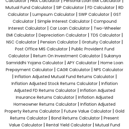
|
|
|
Calculator
HRA Calculator
Personal Loan EMI Calculator
|
|
|
Mutual Fund Calculator
SIP Calculator
FD Calculator
RD
|
|
|
Calculator
Lumpsum Calculator
SWP Calculator
GST
|
|
Calculator
Simple Interest Calculator
Compound
|
|
Interest Calculator
Car Loan Calculator
Two-Wheeler
|
|
|
EMI Calculator
Depreciation Calculator
TDS Calculator
|
|
|
NSC Calculator
Pension Calculator
Gratuity Calculator
|
Post Office MIS Calculator
Public Provident Fund
|
|
Calculator
Return On Investment Calculator
Sukanya
|
|
Samriddhi Yojana Calculator
APY Calculator
Home Loan
|
|
Prepayment Calculator
CAGR Calculator
NPS Calculator
|
|
Inflation Adjusted Mutual Fund Returns Calculator
|
Inflation Adjusted Stock Returns Calculator
Inflation
|
Adjusted FD Returns Calculator
Inflation Adjusted
|
Insurance Returns Calculator
Inflation Adjusted
|
Homeowner Returns Calculator
Inflation Adjusted
|
|
Property Returns Calculator
Future Value Calculator
Gold
|
|
Returns Calculator
Bond Returns Calculator
Present
|
|
Value Calculator
Rental Yield Calculator
Mutual Fund