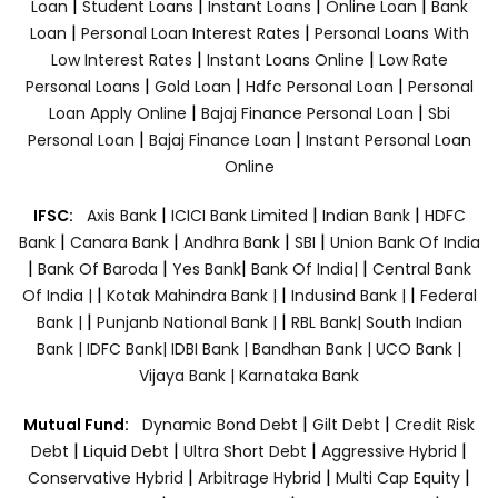
|
|
|
|
Loan
Student Loans
Instant Loans
Online Loan
Bank
|
|
Loan
Personal Loan Interest Rates
Personal Loans With
|
|
Low Interest Rates
Instant Loans Online
Low Rate
|
|
|
Personal Loans
Gold Loan
Hdfc Personal Loan
Personal
|
|
Loan Apply Online
Bajaj Finance Personal Loan
Sbi
|
|
Personal Loan
Bajaj Finance Loan
Instant Personal Loan
Online
|
|
|
IFSC:
Axis Bank
ICICI Bank Limited
Indian Bank
HDFC
|
|
|
|
Bank
Canara Bank
Andhra Bank
SBI
Union Bank Of India
|
|
|
|
Bank Of Baroda
Yes Bank
Bank Of India|
Central Bank
|
|
|
Of India |
Kotak Mahindra Bank |
Indusind Bank |
Federal
|
|
Bank |
Punjanb National Bank |
RBL Bank|
South Indian
Bank |
IDFC Bank|
IDBI Bank |
Bandhan Bank |
UCO Bank |
Vijaya Bank |
Karnataka Bank
|
|
Mutual Fund:
Dynamic Bond Debt
Gilt Debt
Credit Risk
|
|
|
|
Debt
Liquid Debt
Ultra Short Debt
Aggressive Hybrid
|
|
|
Conservative Hybrid
Arbitrage Hybrid
Multi Cap Equity