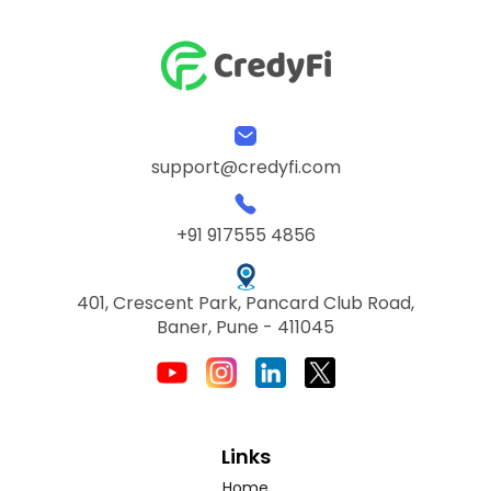
support@credyfi.com
+91 917555 4856
401, Crescent Park, Pancard Club Road,
Baner, Pune - 411045
Links
Home