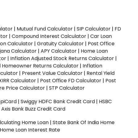
ulator
|
Mutual Fund Calculator
|
SIP Calculator
|
FD
ator
|
Compound Interest Calculator
|
Car Loan
ion Calculator
|
Gratuity Calculator
|
Post Office
jana Calculator
|
APY Calculator
|
Home Loan
tor
|
Inflation Adjusted Stock Returns Calculator
|
ed Homeowner Returns Calculator
|
Inflation
culator
|
Present Value Calculator
|
Rental Yield
XIRR Calculator
|
Post Office FD Calculator
|
Post
e Price Calculator
|
STP Calculator
upiCard
|
Swiggy HDFC Bank Credit Card
|
HSBC
|
Axis Bank Buzz Credit Card
lculating Home Loan
|
State Bank Of India Home
 Home Loan Interest Rate