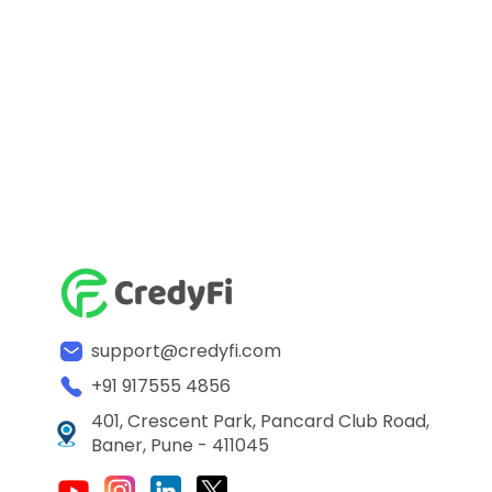
support@credyfi.com
+91 917555 4856
401, Crescent Park, Pancard Club Road,
Baner, Pune - 411045