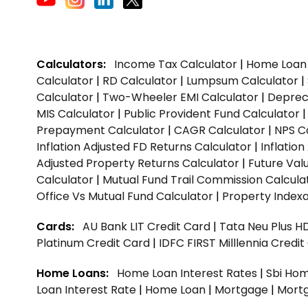
Calculators:
Income Tax Calculator
|
Home Loan 
Calculator
|
RD Calculator
|
Lumpsum Calculator
|
Calculator
|
Two-Wheeler EMI Calculator
|
Depreci
MIS Calculator
|
Public Provident Fund Calculator
Prepayment Calculator
|
CAGR Calculator
|
NPS C
Inflation Adjusted FD Returns Calculator
|
Inflatio
Adjusted Property Returns Calculator
|
Future Val
Calculator
|
Mutual Fund Trail Commission Calcula
Office Vs Mutual Fund Calculator
|
Property Indexa
Cards:
AU Bank LIT Credit Card
|
Tata Neu Plus H
Platinum Credit Card
|
IDFC FIRST Milllennia Credi
Home Loans:
Home Loan Interest Rates
|
Sbi Hom
Loan Interest Rate
|
Home Loan
|
Mortgage
|
Mort