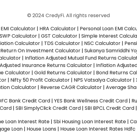
© 2024 CredyFi. All rights reserved
EMI Calculator
|
HRA Calculator
|
Personal Loan EMI Calc
SWP Calculator
|
GST Calculator
|
Simple Interest Calcul
ation Calculator
|
TDS Calculator
|
NSC Calculator
|
Pens
|
Return On Investment Calculator
|
Sukanya Samriddhi Yo
alculator
|
Inflation Adjusted Mutual Fund Returns Calcula
n Adjusted Insurance Returns Calculator
|
Inflation Adjust
ue Calculator
|
Gold Returns Calculator
|
Bond Returns Cal
tor
|
Nifty 50 Profit Calculator
|
NPS Vatsalya Calculator
|
tion Calculator
|
Reverse CAGR Calculator
|
Average Shar
DFC Bank Credit Card
|
YES Bank Wellness Credit Card
|
R
t Card
|
SBI SimplyClick Credit Card
|
SBI BPCL Credit Card
e Loan Interest Rate
|
Sbi Housing Loan Interest Rate
|
Ca
gage Loan
|
House Loans
|
House Loan Interest Rates
Hdfc