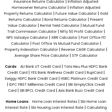
|
Insurance Returns Calculator
Inflation Adjusted
|
Homeowner Returns Calculator
Inflation Adjusted
|
|
Property Returns Calculator
Future Value Calculator
Gold
|
|
Returns Calculator
Bond Returns Calculator
Present
|
|
Value Calculator
Rental Yield Calculator
Mutual Fund
|
|
Trail Commission Calculator
Nifty 50 Profit Calculator
|
|
NPS Vatsalya Calculator
XIRR Calculator
Post Office FD
|
|
Calculator
Post Office Vs Mutual Fund Calculator
|
|
Property Indexation Calculator
Reverse CAGR Calculator
|
Average Share Price Calculator
STP Calculator
|
Cards:
AU Bank LIT Credit Card
Tata Neu Plus HDFC Bank
|
|
|
Credit Card
YES Bank Wellness Credit Card
RupiCard
|
Swiggy HDFC Bank Credit Card
HSBC Platinum Credit Card
|
|
IDFC FIRST Milllennia Credit Card
SBI SimplyClick Credit
|
|
Card
SBI BPCL Credit Card
Axis Bank Buzz Credit Card
|
Home Loans:
Home Loan Interest Rates
Sbi Home Loan
|
|
Interest Rate
Sbi Housing Loan Interest Rate
Calculating