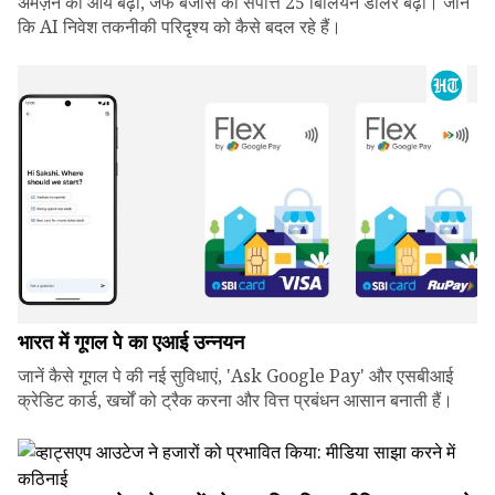
अमेज़न की आय बढ़ी, जेफ बेजोस की संपत्ति 25 बिलियन डॉलर बढ़ी। जानें
कि AI निवेश तकनीकी परिदृश्य को कैसे बदल रहे हैं।
भारत में गूगल पे का एआई उन्नयन
जानें कैसे गूगल पे की नई सुविधाएं, 'Ask Google Pay' और एसबीआई
क्रेडिट कार्ड, खर्चों को ट्रैक करना और वित्त प्रबंधन आसान बनाती हैं।