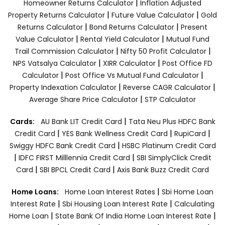
|
Homeowner Returns Calculator
Inflation Adjusted
|
|
Property Returns Calculator
Future Value Calculator
Gold
|
|
Returns Calculator
Bond Returns Calculator
Present
|
|
Value Calculator
Rental Yield Calculator
Mutual Fund
|
|
Trail Commission Calculator
Nifty 50 Profit Calculator
|
|
NPS Vatsalya Calculator
XIRR Calculator
Post Office FD
|
|
Calculator
Post Office Vs Mutual Fund Calculator
|
|
Property Indexation Calculator
Reverse CAGR Calculator
|
Average Share Price Calculator
STP Calculator
|
Cards:
AU Bank LIT Credit Card
Tata Neu Plus HDFC Bank
|
|
|
Credit Card
YES Bank Wellness Credit Card
RupiCard
|
Swiggy HDFC Bank Credit Card
HSBC Platinum Credit Card
|
|
IDFC FIRST Milllennia Credit Card
SBI SimplyClick Credit
|
|
Card
SBI BPCL Credit Card
Axis Bank Buzz Credit Card
|
Home Loans:
Home Loan Interest Rates
Sbi Home Loan
|
|
Interest Rate
Sbi Housing Loan Interest Rate
Calculating
|
|
Home Loan
State Bank Of India Home Loan Interest Rate