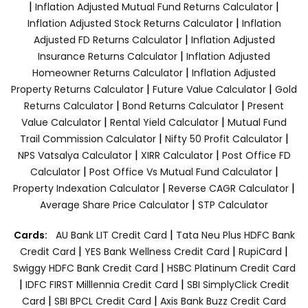
|
|
Inflation Adjusted Mutual Fund Returns Calculator
|
Inflation Adjusted Stock Returns Calculator
Inflation
|
Adjusted FD Returns Calculator
Inflation Adjusted
|
Insurance Returns Calculator
Inflation Adjusted
|
Homeowner Returns Calculator
Inflation Adjusted
|
|
Property Returns Calculator
Future Value Calculator
Gold
|
|
Returns Calculator
Bond Returns Calculator
Present
|
|
Value Calculator
Rental Yield Calculator
Mutual Fund
|
|
Trail Commission Calculator
Nifty 50 Profit Calculator
|
|
NPS Vatsalya Calculator
XIRR Calculator
Post Office FD
|
|
Calculator
Post Office Vs Mutual Fund Calculator
|
|
Property Indexation Calculator
Reverse CAGR Calculator
|
Average Share Price Calculator
STP Calculator
|
Cards:
AU Bank LIT Credit Card
Tata Neu Plus HDFC Bank
|
|
|
Credit Card
YES Bank Wellness Credit Card
RupiCard
|
Swiggy HDFC Bank Credit Card
HSBC Platinum Credit Card
|
|
IDFC FIRST Milllennia Credit Card
SBI SimplyClick Credit
|
|
Card
SBI BPCL Credit Card
Axis Bank Buzz Credit Card