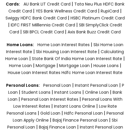
|
Cards:
AU Bank LIT Credit Card
Tata Neu Plus HDFC Bank
|
|
|
Credit Card
YES Bank Wellness Credit Card
RupiCard
|
Swiggy HDFC Bank Credit Card
HSBC Platinum Credit Card
|
|
IDFC FIRST Milllennia Credit Card
SBI SimplyClick Credit
|
|
Card
SBI BPCL Credit Card
Axis Bank Buzz Credit Card
|
Home Loans:
Home Loan Interest Rates
Sbi Home Loan
|
|
Interest Rate
Sbi Housing Loan Interest Rate
Calculating
|
|
Home Loan
State Bank Of India Home Loan Interest Rate
|
|
|
|
Home Loan
Mortgage
Mortgage Loan
House Loans
House Loan Interest Rates
Hdfc Home Loan Interest Rate
|
|
Personal Loans:
Personal Loan
Instant Personal Loan
P
|
|
|
|
Loan
Student Loans
Instant Loans
Online Loan
Bank
|
|
Loan
Personal Loan Interest Rates
Personal Loans With
|
|
Low Interest Rates
Instant Loans Online
Low Rate
|
|
|
Personal Loans
Gold Loan
Hdfc Personal Loan
Personal
|
|
Loan Apply Online
Bajaj Finance Personal Loan
Sbi
|
|
Personal Loan
Bajaj Finance Loan
Instant Personal Loan