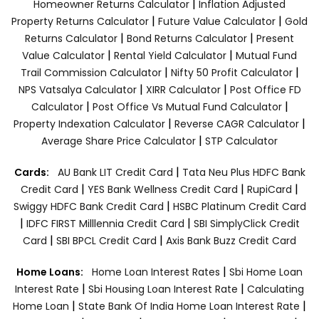
|
Homeowner Returns Calculator
Inflation Adjusted
|
|
Property Returns Calculator
Future Value Calculator
Gold
|
|
Returns Calculator
Bond Returns Calculator
Present
|
|
Value Calculator
Rental Yield Calculator
Mutual Fund
|
|
Trail Commission Calculator
Nifty 50 Profit Calculator
|
|
NPS Vatsalya Calculator
XIRR Calculator
Post Office FD
|
|
Calculator
Post Office Vs Mutual Fund Calculator
|
|
Property Indexation Calculator
Reverse CAGR Calculator
|
Average Share Price Calculator
STP Calculator
|
Cards:
AU Bank LIT Credit Card
Tata Neu Plus HDFC Bank
|
|
|
Credit Card
YES Bank Wellness Credit Card
RupiCard
|
Swiggy HDFC Bank Credit Card
HSBC Platinum Credit Card
|
|
IDFC FIRST Milllennia Credit Card
SBI SimplyClick Credit
|
|
Card
SBI BPCL Credit Card
Axis Bank Buzz Credit Card
|
Home Loans:
Home Loan Interest Rates
Sbi Home Loan
|
|
Interest Rate
Sbi Housing Loan Interest Rate
Calculating
|
|
Home Loan
State Bank Of India Home Loan Interest Rate