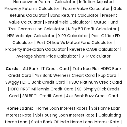
|
Homeowner Returns Calculator
Inflation Adjusted
|
|
Property Returns Calculator
Future Value Calculator
Gold
|
|
Returns Calculator
Bond Returns Calculator
Present
|
|
Value Calculator
Rental Yield Calculator
Mutual Fund
|
|
Trail Commission Calculator
Nifty 50 Profit Calculator
|
|
NPS Vatsalya Calculator
XIRR Calculator
Post Office FD
|
|
Calculator
Post Office Vs Mutual Fund Calculator
|
|
Property Indexation Calculator
Reverse CAGR Calculator
|
Average Share Price Calculator
STP Calculator
|
Cards:
AU Bank LIT Credit Card
Tata Neu Plus HDFC Bank
|
|
|
Credit Card
YES Bank Wellness Credit Card
RupiCard
|
Swiggy HDFC Bank Credit Card
HSBC Platinum Credit Card
|
|
IDFC FIRST Milllennia Credit Card
SBI SimplyClick Credit
|
|
Card
SBI BPCL Credit Card
Axis Bank Buzz Credit Card
|
Home Loans:
Home Loan Interest Rates
Sbi Home Loan
|
|
Interest Rate
Sbi Housing Loan Interest Rate
Calculating
|
|
Home Loan
State Bank Of India Home Loan Interest Rate