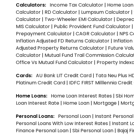
Calculators:
Income Tax Calculator
|
Home Loan 
Calculator
|
RD Calculator
|
Lumpsum Calculator
|
Calculator
|
Two-Wheeler EMI Calculator
|
Depreci
MIS Calculator
|
Public Provident Fund Calculator
Prepayment Calculator
|
CAGR Calculator
|
NPS C
Inflation Adjusted FD Returns Calculator
|
Inflatio
Adjusted Property Returns Calculator
|
Future Val
Calculator
|
Mutual Fund Trail Commission Calcula
Office Vs Mutual Fund Calculator
|
Property Indexa
Cards:
AU Bank LIT Credit Card
|
Tata Neu Plus H
Platinum Credit Card
|
IDFC FIRST Milllennia Credi
Home Loans:
Home Loan Interest Rates
|
Sbi Hom
Loan Interest Rate
|
Home Loan
|
Mortgage
|
Mort
Personal Loans:
Personal Loan
|
Instant Persona
Personal Loans With Low Interest Rates
|
Instant L
Finance Personal Loan
|
Sbi Personal Loan
|
Bajaj 