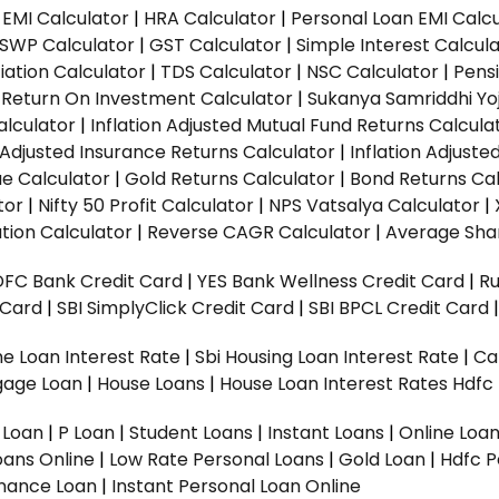
EMI Calculator
|
HRA Calculator
|
Personal Loan EMI Calc
SWP Calculator
|
GST Calculator
|
Simple Interest Calcul
ation Calculator
|
TDS Calculator
|
NSC Calculator
|
Pens
|
Return On Investment Calculator
|
Sukanya Samriddhi Yo
alculator
|
Inflation Adjusted Mutual Fund Returns Calcula
n Adjusted Insurance Returns Calculator
|
Inflation Adjust
ue Calculator
|
Gold Returns Calculator
|
Bond Returns Cal
tor
|
Nifty 50 Profit Calculator
|
NPS Vatsalya Calculator
|
tion Calculator
|
Reverse CAGR Calculator
|
Average Shar
DFC Bank Credit Card
|
YES Bank Wellness Credit Card
|
R
t Card
|
SBI SimplyClick Credit Card
|
SBI BPCL Credit Card
e Loan Interest Rate
|
Sbi Housing Loan Interest Rate
|
Ca
gage Loan
|
House Loans
|
House Loan Interest Rates
Hdfc
l Loan
|
P Loan
|
Student Loans
|
Instant Loans
|
Online Loa
oans Online
|
Low Rate Personal Loans
|
Gold Loan
|
Hdfc P
Finance Loan
|
Instant Personal Loan Online