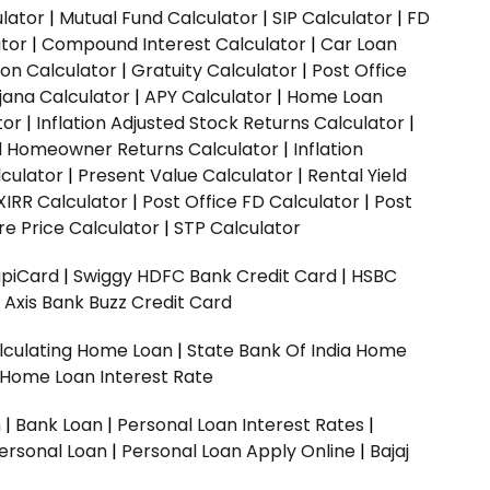
ulator
|
Mutual Fund Calculator
|
SIP Calculator
|
FD
ator
|
Compound Interest Calculator
|
Car Loan
ion Calculator
|
Gratuity Calculator
|
Post Office
jana Calculator
|
APY Calculator
|
Home Loan
tor
|
Inflation Adjusted Stock Returns Calculator
|
ed Homeowner Returns Calculator
|
Inflation
culator
|
Present Value Calculator
|
Rental Yield
XIRR Calculator
|
Post Office FD Calculator
|
Post
e Price Calculator
|
STP Calculator
upiCard
|
Swiggy HDFC Bank Credit Card
|
HSBC
|
Axis Bank Buzz Credit Card
lculating Home Loan
|
State Bank Of India Home
 Home Loan Interest Rate
n
|
Bank Loan
|
Personal Loan Interest Rates
|
ersonal Loan
|
Personal Loan Apply Online
|
Bajaj