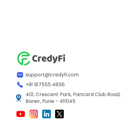
support@credyfi.com
+91 917555 4856
401, Crescent Park, Pancard Club Road,
Baner, Pune - 411045