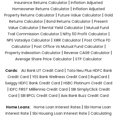
|
Insurance Returns Calculator
Inflation Adjusted
|
Homeowner Returns Calculator
Inflation Adjusted
|
|
Property Returns Calculator
Future Value Calculator
Gold
|
|
Returns Calculator
Bond Returns Calculator
Present
|
|
Value Calculator
Rental Yield Calculator
Mutual Fund
|
|
Trail Commission Calculator
Nifty 50 Profit Calculator
|
|
NPS Vatsalya Calculator
XIRR Calculator
Post Office FD
|
|
Calculator
Post Office Vs Mutual Fund Calculator
|
|
Property Indexation Calculator
Reverse CAGR Calculator
|
Average Share Price Calculator
STP Calculator
|
Cards:
AU Bank LIT Credit Card
Tata Neu Plus HDFC Bank
|
|
|
Credit Card
YES Bank Wellness Credit Card
RupiCard
|
Swiggy HDFC Bank Credit Card
HSBC Platinum Credit Card
|
|
IDFC FIRST Milllennia Credit Card
SBI SimplyClick Credit
|
|
Card
SBI BPCL Credit Card
Axis Bank Buzz Credit Card
|
Home Loans:
Home Loan Interest Rates
Sbi Home Loan
|
|
Interest Rate
Sbi Housing Loan Interest Rate
Calculating