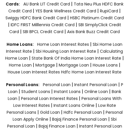
|
Cards:
AU Bank LIT Credit Card
Tata Neu Plus HDFC Bank
|
|
|
Credit Card
YES Bank Wellness Credit Card
RupiCard
|
Swiggy HDFC Bank Credit Card
HSBC Platinum Credit Card
|
|
IDFC FIRST Milllennia Credit Card
SBI SimplyClick Credit
|
|
Card
SBI BPCL Credit Card
Axis Bank Buzz Credit Card
|
Home Loans:
Home Loan Interest Rates
Sbi Home Loan
|
|
Interest Rate
Sbi Housing Loan Interest Rate
Calculating
|
|
Home Loan
State Bank Of India Home Loan Interest Rate
|
|
|
|
Home Loan
Mortgage
Mortgage Loan
House Loans
House Loan Interest Rates
Hdfc Home Loan Interest Rate
|
|
Personal Loans:
Personal Loan
Instant Personal Loan
P
|
|
|
|
Loan
Student Loans
Instant Loans
Online Loan
Bank
|
|
Loan
Personal Loan Interest Rates
Personal Loans With
|
|
Low Interest Rates
Instant Loans Online
Low Rate
|
|
|
Personal Loans
Gold Loan
Hdfc Personal Loan
Personal
|
|
Loan Apply Online
Bajaj Finance Personal Loan
Sbi
|
|
Personal Loan
Bajaj Finance Loan
Instant Personal Loan