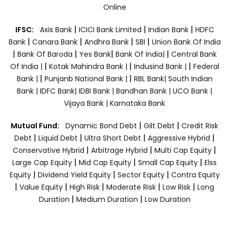
Online
|
|
|
IFSC:
Axis Bank
ICICI Bank Limited
Indian Bank
HDFC
|
|
|
|
Bank
Canara Bank
Andhra Bank
SBI
Union Bank Of India
|
|
|
|
Bank Of Baroda
Yes Bank
Bank Of India|
Central Bank
|
|
|
Of India |
Kotak Mahindra Bank |
Indusind Bank |
Federal
|
|
Bank |
Punjanb National Bank |
RBL Bank|
South Indian
Bank |
IDFC Bank|
IDBI Bank |
Bandhan Bank |
UCO Bank |
Vijaya Bank |
Karnataka Bank
|
|
Mutual Fund:
Dynamic Bond Debt
Gilt Debt
Credit Risk
|
|
|
|
Debt
Liquid Debt
Ultra Short Debt
Aggressive Hybrid
|
|
|
Conservative Hybrid
Arbitrage Hybrid
Multi Cap Equity
|
|
|
Large Cap Equity
Mid Cap Equity
Small Cap Equity
Elss
|
|
|
Equity
Dividend Yield Equity
Sector Equity
Contra Equity
|
|
|
|
|
Value Equity
High Risk
Moderate Risk
Low Risk
Long
|
|
Duration
Medium Duration
Low Duration