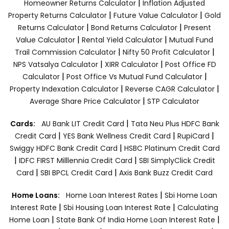
|
Homeowner Returns Calculator
Inflation Adjusted
|
|
Property Returns Calculator
Future Value Calculator
Gold
|
|
Returns Calculator
Bond Returns Calculator
Present
|
|
Value Calculator
Rental Yield Calculator
Mutual Fund
|
|
Trail Commission Calculator
Nifty 50 Profit Calculator
|
|
NPS Vatsalya Calculator
XIRR Calculator
Post Office FD
|
|
Calculator
Post Office Vs Mutual Fund Calculator
|
|
Property Indexation Calculator
Reverse CAGR Calculator
|
Average Share Price Calculator
STP Calculator
|
Cards:
AU Bank LIT Credit Card
Tata Neu Plus HDFC Bank
|
|
|
Credit Card
YES Bank Wellness Credit Card
RupiCard
|
Swiggy HDFC Bank Credit Card
HSBC Platinum Credit Card
|
|
IDFC FIRST Milllennia Credit Card
SBI SimplyClick Credit
|
|
Card
SBI BPCL Credit Card
Axis Bank Buzz Credit Card
|
Home Loans:
Home Loan Interest Rates
Sbi Home Loan
|
|
Interest Rate
Sbi Housing Loan Interest Rate
Calculating
|
|
Home Loan
State Bank Of India Home Loan Interest Rate