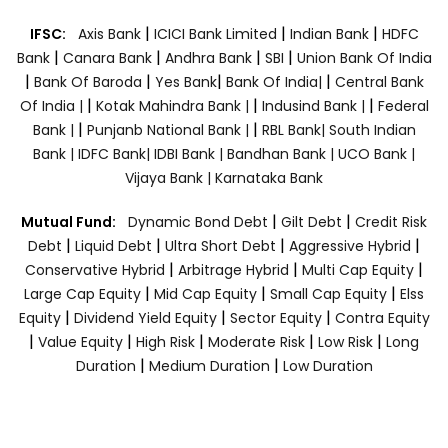
|
|
|
IFSC:
Axis Bank
ICICI Bank Limited
Indian Bank
HDFC
|
|
|
|
Bank
Canara Bank
Andhra Bank
SBI
Union Bank Of India
|
|
|
|
Bank Of Baroda
Yes Bank
Bank Of India|
Central Bank
|
|
|
Of India |
Kotak Mahindra Bank |
Indusind Bank |
Federal
|
|
Bank |
Punjanb National Bank |
RBL Bank|
South Indian
Bank |
IDFC Bank|
IDBI Bank |
Bandhan Bank |
UCO Bank |
Vijaya Bank |
Karnataka Bank
|
|
Mutual Fund:
Dynamic Bond Debt
Gilt Debt
Credit Risk
|
|
|
|
Debt
Liquid Debt
Ultra Short Debt
Aggressive Hybrid
|
|
|
Conservative Hybrid
Arbitrage Hybrid
Multi Cap Equity
|
|
|
Large Cap Equity
Mid Cap Equity
Small Cap Equity
Elss
|
|
|
Equity
Dividend Yield Equity
Sector Equity
Contra Equity
|
|
|
|
|
Value Equity
High Risk
Moderate Risk
Low Risk
Long
|
|
Duration
Medium Duration
Low Duration