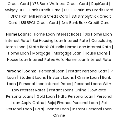
|
|
|
Credit Card
YES Bank Wellness Credit Card
RupiCard
|
Swiggy HDFC Bank Credit Card
HSBC Platinum Credit Card
|
|
IDFC FIRST Milllennia Credit Card
SBI SimplyClick Credit
|
|
Card
SBI BPCL Credit Card
Axis Bank Buzz Credit Card
|
Home Loans:
Home Loan Interest Rates
Sbi Home Loan
|
|
Interest Rate
Sbi Housing Loan Interest Rate
Calculating
|
|
Home Loan
State Bank Of India Home Loan Interest Rate
|
|
|
|
Home Loan
Mortgage
Mortgage Loan
House Loans
House Loan Interest Rates
Hdfc Home Loan Interest Rate
|
|
Personal Loans:
Personal Loan
Instant Personal Loan
P
|
|
|
|
Loan
Student Loans
Instant Loans
Online Loan
Bank
|
|
Loan
Personal Loan Interest Rates
Personal Loans With
|
|
Low Interest Rates
Instant Loans Online
Low Rate
|
|
|
Personal Loans
Gold Loan
Hdfc Personal Loan
Personal
|
|
Loan Apply Online
Bajaj Finance Personal Loan
Sbi
|
|
Personal Loan
Bajaj Finance Loan
Instant Personal Loan
Online