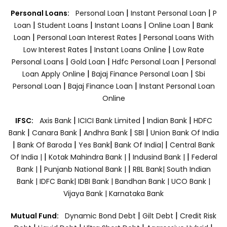
|
|
Personal Loans:
Personal Loan
Instant Personal Loan
P
|
|
|
|
Loan
Student Loans
Instant Loans
Online Loan
Bank
|
|
Loan
Personal Loan Interest Rates
Personal Loans With
|
|
Low Interest Rates
Instant Loans Online
Low Rate
|
|
|
Personal Loans
Gold Loan
Hdfc Personal Loan
Personal
|
|
Loan Apply Online
Bajaj Finance Personal Loan
Sbi
|
|
Personal Loan
Bajaj Finance Loan
Instant Personal Loan
Online
|
|
|
IFSC:
Axis Bank
ICICI Bank Limited
Indian Bank
HDFC
|
|
|
|
Bank
Canara Bank
Andhra Bank
SBI
Union Bank Of India
|
|
|
|
Bank Of Baroda
Yes Bank
Bank Of India|
Central Bank
|
|
|
Of India |
Kotak Mahindra Bank |
Indusind Bank |
Federal
|
|
Bank |
Punjanb National Bank |
RBL Bank|
South Indian
Bank |
IDFC Bank|
IDBI Bank |
Bandhan Bank |
UCO Bank |
Vijaya Bank |
Karnataka Bank
|
|
Mutual Fund:
Dynamic Bond Debt
Gilt Debt
Credit Risk