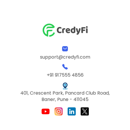
support@credyfi.com
+91 917555 4856
401, Crescent Park, Pancard Club Road,
Baner, Pune - 411045