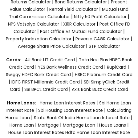
|
|
Returns Calculator
Bond Returns Calculator
Present
|
|
Value Calculator
Rental Yield Calculator
Mutual Fund
|
|
Trail Commission Calculator
Nifty 50 Profit Calculator
|
|
NPS Vatsalya Calculator
XIRR Calculator
Post Office FD
|
|
Calculator
Post Office Vs Mutual Fund Calculator
|
|
Property Indexation Calculator
Reverse CAGR Calculator
|
Average Share Price Calculator
STP Calculator
|
Cards:
AU Bank LIT Credit Card
Tata Neu Plus HDFC Bank
|
|
|
Credit Card
YES Bank Wellness Credit Card
RupiCard
|
Swiggy HDFC Bank Credit Card
HSBC Platinum Credit Card
|
|
IDFC FIRST Milllennia Credit Card
SBI SimplyClick Credit
|
|
Card
SBI BPCL Credit Card
Axis Bank Buzz Credit Card
|
Home Loans:
Home Loan Interest Rates
Sbi Home Loan
|
|
Interest Rate
Sbi Housing Loan Interest Rate
Calculating
|
|
Home Loan
State Bank Of India Home Loan Interest Rate
|
|
|
|
Home Loan
Mortgage
Mortgage Loan
House Loans
House Loan Interest Rates
Hdfc Home Loan Interest Rate