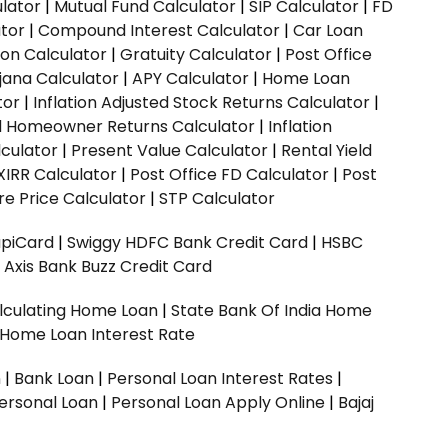
ulator
|
Mutual Fund Calculator
|
SIP Calculator
|
FD
ator
|
Compound Interest Calculator
|
Car Loan
ion Calculator
|
Gratuity Calculator
|
Post Office
jana Calculator
|
APY Calculator
|
Home Loan
tor
|
Inflation Adjusted Stock Returns Calculator
|
ed Homeowner Returns Calculator
|
Inflation
culator
|
Present Value Calculator
|
Rental Yield
XIRR Calculator
|
Post Office FD Calculator
|
Post
e Price Calculator
|
STP Calculator
upiCard
|
Swiggy HDFC Bank Credit Card
|
HSBC
|
Axis Bank Buzz Credit Card
lculating Home Loan
|
State Bank Of India Home
 Home Loan Interest Rate
n
|
Bank Loan
|
Personal Loan Interest Rates
|
ersonal Loan
|
Personal Loan Apply Online
|
Bajaj