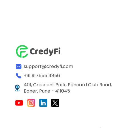
support@credyfi.com
+91 917555 4856
401, Crescent Park, Pancard Club Road,
Baner, Pune - 411045