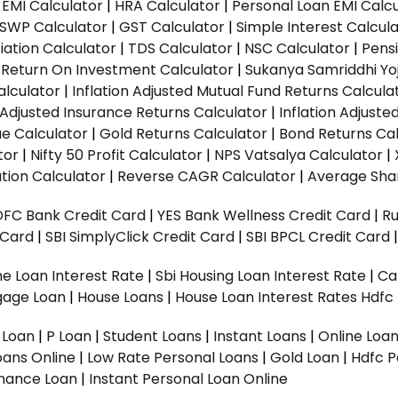
EMI Calculator
|
HRA Calculator
|
Personal Loan EMI Calc
SWP Calculator
|
GST Calculator
|
Simple Interest Calcul
ation Calculator
|
TDS Calculator
|
NSC Calculator
|
Pens
|
Return On Investment Calculator
|
Sukanya Samriddhi Yo
alculator
|
Inflation Adjusted Mutual Fund Returns Calcula
n Adjusted Insurance Returns Calculator
|
Inflation Adjust
ue Calculator
|
Gold Returns Calculator
|
Bond Returns Cal
tor
|
Nifty 50 Profit Calculator
|
NPS Vatsalya Calculator
|
tion Calculator
|
Reverse CAGR Calculator
|
Average Shar
DFC Bank Credit Card
|
YES Bank Wellness Credit Card
|
R
t Card
|
SBI SimplyClick Credit Card
|
SBI BPCL Credit Card
e Loan Interest Rate
|
Sbi Housing Loan Interest Rate
|
Ca
gage Loan
|
House Loans
|
House Loan Interest Rates
Hdfc
l Loan
|
P Loan
|
Student Loans
|
Instant Loans
|
Online Loa
oans Online
|
Low Rate Personal Loans
|
Gold Loan
|
Hdfc P
Finance Loan
|
Instant Personal Loan Online