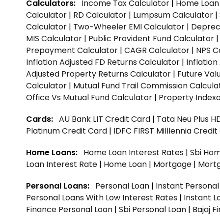
Calculators:
Income Tax Calculator
|
Home Loan 
Calculator
|
RD Calculator
|
Lumpsum Calculator
|
Calculator
|
Two-Wheeler EMI Calculator
|
Depreci
MIS Calculator
|
Public Provident Fund Calculator
Prepayment Calculator
|
CAGR Calculator
|
NPS C
Inflation Adjusted FD Returns Calculator
|
Inflatio
Adjusted Property Returns Calculator
|
Future Val
Calculator
|
Mutual Fund Trail Commission Calcula
Office Vs Mutual Fund Calculator
|
Property Indexa
Cards:
AU Bank LIT Credit Card
|
Tata Neu Plus H
Platinum Credit Card
|
IDFC FIRST Milllennia Credi
Home Loans:
Home Loan Interest Rates
|
Sbi Hom
Loan Interest Rate
|
Home Loan
|
Mortgage
|
Mort
Personal Loans:
Personal Loan
|
Instant Persona
Personal Loans With Low Interest Rates
|
Instant L
Finance Personal Loan
|
Sbi Personal Loan
|
Bajaj 