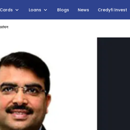
 Cards
Loans
Blogs
News
Credyfi Invest
उल्लंघन