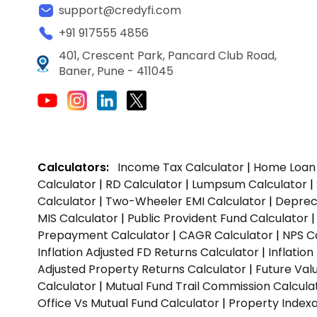
support@credyfi.com
+91 917555 4856
401, Crescent Park, Pancard Club Road,
Baner, Pune - 411045
Calculators:
Income Tax Calculator
|
Home Loan 
Calculator
|
RD Calculator
|
Lumpsum Calculator
|
Calculator
|
Two-Wheeler EMI Calculator
|
Depreci
MIS Calculator
|
Public Provident Fund Calculator
Prepayment Calculator
|
CAGR Calculator
|
NPS C
Inflation Adjusted FD Returns Calculator
|
Inflatio
Adjusted Property Returns Calculator
|
Future Val
Calculator
|
Mutual Fund Trail Commission Calcula
Office Vs Mutual Fund Calculator
|
Property Indexa