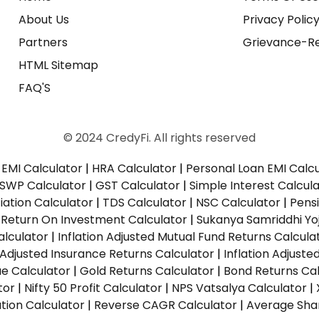
About Us
Privacy Polic
Partners
Grievance-Re
HTML Sitemap
FAQ'S
© 2024 CredyFi. All rights reserved
EMI Calculator
|
HRA Calculator
|
Personal Loan EMI Calc
SWP Calculator
|
GST Calculator
|
Simple Interest Calcul
ation Calculator
|
TDS Calculator
|
NSC Calculator
|
Pens
|
Return On Investment Calculator
|
Sukanya Samriddhi Yo
alculator
|
Inflation Adjusted Mutual Fund Returns Calcula
n Adjusted Insurance Returns Calculator
|
Inflation Adjust
ue Calculator
|
Gold Returns Calculator
|
Bond Returns Cal
tor
|
Nifty 50 Profit Calculator
|
NPS Vatsalya Calculator
|
tion Calculator
|
Reverse CAGR Calculator
|
Average Shar