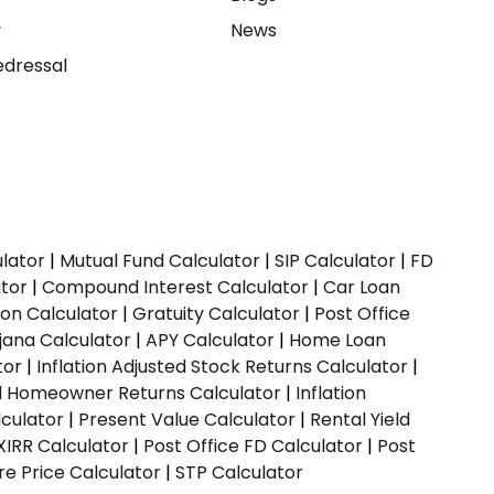
y
News
dressal
ulator
|
Mutual Fund Calculator
|
SIP Calculator
|
FD
ator
|
Compound Interest Calculator
|
Car Loan
ion Calculator
|
Gratuity Calculator
|
Post Office
jana Calculator
|
APY Calculator
|
Home Loan
tor
|
Inflation Adjusted Stock Returns Calculator
|
ed Homeowner Returns Calculator
|
Inflation
culator
|
Present Value Calculator
|
Rental Yield
XIRR Calculator
|
Post Office FD Calculator
|
Post
e Price Calculator
|
STP Calculator