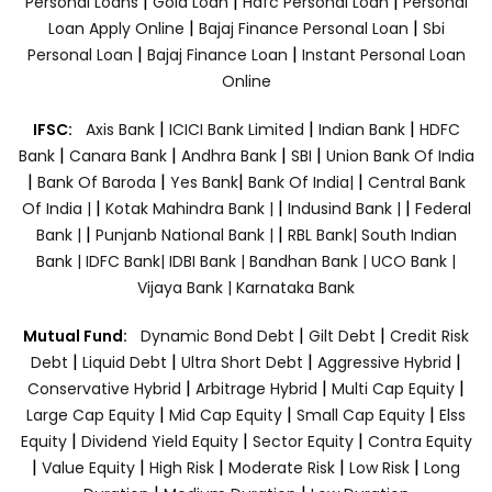
|
|
|
Personal Loans
Gold Loan
Hdfc Personal Loan
Personal
|
|
Loan Apply Online
Bajaj Finance Personal Loan
Sbi
|
|
Personal Loan
Bajaj Finance Loan
Instant Personal Loan
Online
|
|
|
IFSC:
Axis Bank
ICICI Bank Limited
Indian Bank
HDFC
|
|
|
|
Bank
Canara Bank
Andhra Bank
SBI
Union Bank Of India
|
|
|
|
Bank Of Baroda
Yes Bank
Bank Of India|
Central Bank
|
|
|
Of India |
Kotak Mahindra Bank |
Indusind Bank |
Federal
|
|
Bank |
Punjanb National Bank |
RBL Bank|
South Indian
Bank |
IDFC Bank|
IDBI Bank |
Bandhan Bank |
UCO Bank |
Vijaya Bank |
Karnataka Bank
|
|
Mutual Fund:
Dynamic Bond Debt
Gilt Debt
Credit Risk
|
|
|
|
Debt
Liquid Debt
Ultra Short Debt
Aggressive Hybrid
|
|
|
Conservative Hybrid
Arbitrage Hybrid
Multi Cap Equity
|
|
|
Large Cap Equity
Mid Cap Equity
Small Cap Equity
Elss
|
|
|
Equity
Dividend Yield Equity
Sector Equity
Contra Equity
|
|
|
|
|
Value Equity
High Risk
Moderate Risk
Low Risk
Long