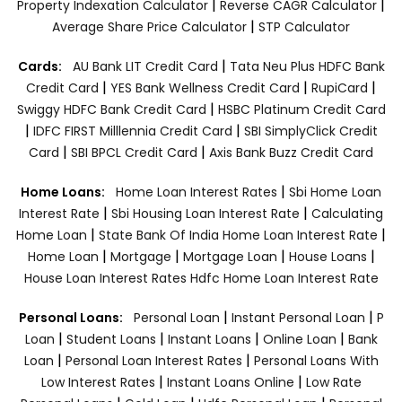
|
|
Property Indexation Calculator
Reverse CAGR Calculator
|
Average Share Price Calculator
STP Calculator
|
Cards:
AU Bank LIT Credit Card
Tata Neu Plus HDFC Bank
|
|
|
Credit Card
YES Bank Wellness Credit Card
RupiCard
|
Swiggy HDFC Bank Credit Card
HSBC Platinum Credit Card
|
|
IDFC FIRST Milllennia Credit Card
SBI SimplyClick Credit
|
|
Card
SBI BPCL Credit Card
Axis Bank Buzz Credit Card
|
Home Loans:
Home Loan Interest Rates
Sbi Home Loan
|
|
Interest Rate
Sbi Housing Loan Interest Rate
Calculating
|
|
Home Loan
State Bank Of India Home Loan Interest Rate
|
|
|
|
Home Loan
Mortgage
Mortgage Loan
House Loans
House Loan Interest Rates
Hdfc Home Loan Interest Rate
|
|
Personal Loans:
Personal Loan
Instant Personal Loan
P
|
|
|
|
Loan
Student Loans
Instant Loans
Online Loan
Bank
|
|
Loan
Personal Loan Interest Rates
Personal Loans With
|
|
Low Interest Rates
Instant Loans Online
Low Rate