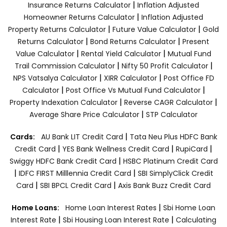
|
Insurance Returns Calculator
Inflation Adjusted
|
Homeowner Returns Calculator
Inflation Adjusted
|
|
Property Returns Calculator
Future Value Calculator
Gold
|
|
Returns Calculator
Bond Returns Calculator
Present
|
|
Value Calculator
Rental Yield Calculator
Mutual Fund
|
|
Trail Commission Calculator
Nifty 50 Profit Calculator
|
|
NPS Vatsalya Calculator
XIRR Calculator
Post Office FD
|
|
Calculator
Post Office Vs Mutual Fund Calculator
|
|
Property Indexation Calculator
Reverse CAGR Calculator
|
Average Share Price Calculator
STP Calculator
|
Cards:
AU Bank LIT Credit Card
Tata Neu Plus HDFC Bank
|
|
|
Credit Card
YES Bank Wellness Credit Card
RupiCard
|
Swiggy HDFC Bank Credit Card
HSBC Platinum Credit Card
|
|
IDFC FIRST Milllennia Credit Card
SBI SimplyClick Credit
|
|
Card
SBI BPCL Credit Card
Axis Bank Buzz Credit Card
|
Home Loans:
Home Loan Interest Rates
Sbi Home Loan
|
|
Interest Rate
Sbi Housing Loan Interest Rate
Calculating