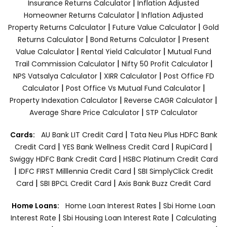
|
Insurance Returns Calculator
Inflation Adjusted
|
Homeowner Returns Calculator
Inflation Adjusted
|
|
Property Returns Calculator
Future Value Calculator
Gold
|
|
Returns Calculator
Bond Returns Calculator
Present
|
|
Value Calculator
Rental Yield Calculator
Mutual Fund
|
|
Trail Commission Calculator
Nifty 50 Profit Calculator
|
|
NPS Vatsalya Calculator
XIRR Calculator
Post Office FD
|
|
Calculator
Post Office Vs Mutual Fund Calculator
|
|
Property Indexation Calculator
Reverse CAGR Calculator
|
Average Share Price Calculator
STP Calculator
|
Cards:
AU Bank LIT Credit Card
Tata Neu Plus HDFC Bank
|
|
|
Credit Card
YES Bank Wellness Credit Card
RupiCard
|
Swiggy HDFC Bank Credit Card
HSBC Platinum Credit Card
|
|
IDFC FIRST Milllennia Credit Card
SBI SimplyClick Credit
|
|
Card
SBI BPCL Credit Card
Axis Bank Buzz Credit Card
|
Home Loans:
Home Loan Interest Rates
Sbi Home Loan
|
|
Interest Rate
Sbi Housing Loan Interest Rate
Calculating