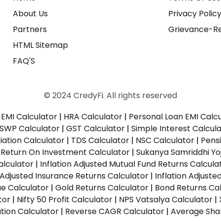
About Us
Privacy Polic
Partners
Grievance-Re
HTML Sitemap
FAQ'S
© 2024 CredyFi. All rights reserved
EMI Calculator
|
HRA Calculator
|
Personal Loan EMI Calc
SWP Calculator
|
GST Calculator
|
Simple Interest Calcul
ation Calculator
|
TDS Calculator
|
NSC Calculator
|
Pens
|
Return On Investment Calculator
|
Sukanya Samriddhi Yo
alculator
|
Inflation Adjusted Mutual Fund Returns Calcula
n Adjusted Insurance Returns Calculator
|
Inflation Adjust
ue Calculator
|
Gold Returns Calculator
|
Bond Returns Cal
tor
|
Nifty 50 Profit Calculator
|
NPS Vatsalya Calculator
|
tion Calculator
|
Reverse CAGR Calculator
|
Average Shar