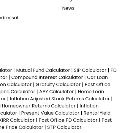
y
News
dressal
ulator
|
Mutual Fund Calculator
|
SIP Calculator
|
FD
ator
|
Compound Interest Calculator
|
Car Loan
ion Calculator
|
Gratuity Calculator
|
Post Office
jana Calculator
|
APY Calculator
|
Home Loan
tor
|
Inflation Adjusted Stock Returns Calculator
|
ed Homeowner Returns Calculator
|
Inflation
culator
|
Present Value Calculator
|
Rental Yield
XIRR Calculator
|
Post Office FD Calculator
|
Post
e Price Calculator
|
STP Calculator