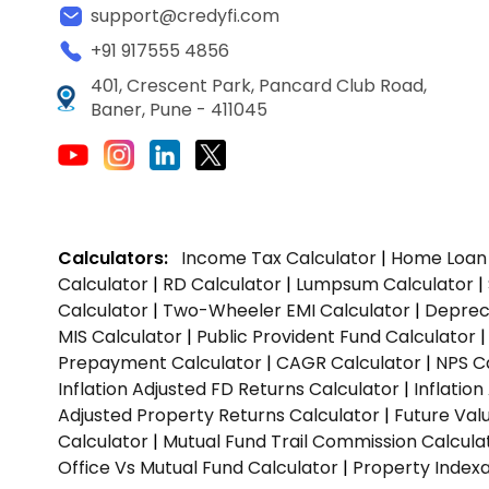
support@credyfi.com
+91 917555 4856
401, Crescent Park, Pancard Club Road,
Baner, Pune - 411045
Calculators:
Income Tax Calculator
|
Home Loan 
Calculator
|
RD Calculator
|
Lumpsum Calculator
|
Calculator
|
Two-Wheeler EMI Calculator
|
Depreci
MIS Calculator
|
Public Provident Fund Calculator
Prepayment Calculator
|
CAGR Calculator
|
NPS C
Inflation Adjusted FD Returns Calculator
|
Inflatio
Adjusted Property Returns Calculator
|
Future Val
Calculator
|
Mutual Fund Trail Commission Calcula
Office Vs Mutual Fund Calculator
|
Property Indexa