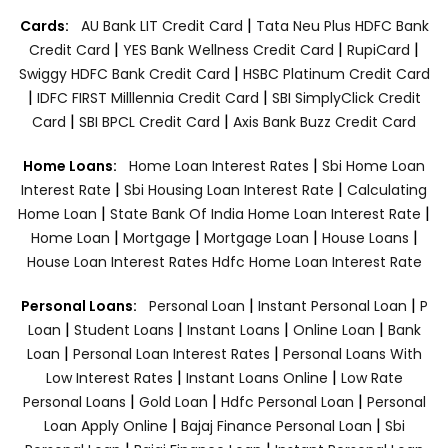
|
Cards:
AU Bank LIT Credit Card
Tata Neu Plus HDFC Bank
|
|
|
Credit Card
YES Bank Wellness Credit Card
RupiCard
|
Swiggy HDFC Bank Credit Card
HSBC Platinum Credit Card
|
|
IDFC FIRST Milllennia Credit Card
SBI SimplyClick Credit
|
|
Card
SBI BPCL Credit Card
Axis Bank Buzz Credit Card
|
Home Loans:
Home Loan Interest Rates
Sbi Home Loan
|
|
Interest Rate
Sbi Housing Loan Interest Rate
Calculating
|
|
Home Loan
State Bank Of India Home Loan Interest Rate
|
|
|
|
Home Loan
Mortgage
Mortgage Loan
House Loans
House Loan Interest Rates
Hdfc Home Loan Interest Rate
|
|
Personal Loans:
Personal Loan
Instant Personal Loan
P
|
|
|
|
Loan
Student Loans
Instant Loans
Online Loan
Bank
|
|
Loan
Personal Loan Interest Rates
Personal Loans With
|
|
Low Interest Rates
Instant Loans Online
Low Rate
|
|
|
Personal Loans
Gold Loan
Hdfc Personal Loan
Personal
|
|
Loan Apply Online
Bajaj Finance Personal Loan
Sbi