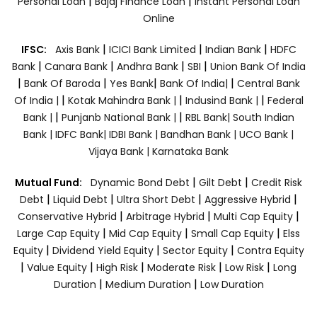
|
|
Personal Loan
Bajaj Finance Loan
Instant Personal Loan
Online
|
|
|
IFSC:
Axis Bank
ICICI Bank Limited
Indian Bank
HDFC
|
|
|
|
Bank
Canara Bank
Andhra Bank
SBI
Union Bank Of India
|
|
|
|
Bank Of Baroda
Yes Bank
Bank Of India|
Central Bank
|
|
|
Of India |
Kotak Mahindra Bank |
Indusind Bank |
Federal
|
|
Bank |
Punjanb National Bank |
RBL Bank|
South Indian
Bank |
IDFC Bank|
IDBI Bank |
Bandhan Bank |
UCO Bank |
Vijaya Bank |
Karnataka Bank
|
|
Mutual Fund:
Dynamic Bond Debt
Gilt Debt
Credit Risk
|
|
|
|
Debt
Liquid Debt
Ultra Short Debt
Aggressive Hybrid
|
|
|
Conservative Hybrid
Arbitrage Hybrid
Multi Cap Equity
|
|
|
Large Cap Equity
Mid Cap Equity
Small Cap Equity
Elss
|
|
|
Equity
Dividend Yield Equity
Sector Equity
Contra Equity
|
|
|
|
|
Value Equity
High Risk
Moderate Risk
Low Risk
Long
|
|
Duration
Medium Duration
Low Duration