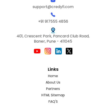
support@credyfi.com
+91 917555 4856
401, Crescent Park, Pancard Club Road,
Baner, Pune - 411045
Links
Home
About Us
Partners
HTML Sitemap
FAQ'S