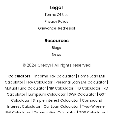
Legal
Terms Of Use
Privacy Policy
Grievance-Redressal
Resources
Blogs
News
© 2024 CredyFi. All rights reserved
|
Calculators:
Income Tax Calculator
Home Loan EMI
|
|
|
Calculator
HRA Calculator
Personal Loan EMI Calculator
|
|
|
Mutual Fund Calculator
SIP Calculator
FD Calculator
RD
|
|
|
Calculator
Lumpsum Calculator
SWP Calculator
GST
|
|
Calculator
Simple Interest Calculator
Compound
|
|
Interest Calculator
Car Loan Calculator
Two-Wheeler
|
|
|
EMI Calculator
Depreciation Calculator
TDS Calculator