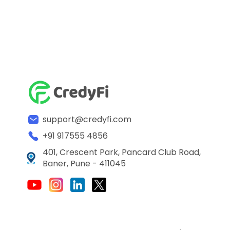
support@credyfi.com
+91 917555 4856
401, Crescent Park, Pancard Club Road,
Baner, Pune - 411045