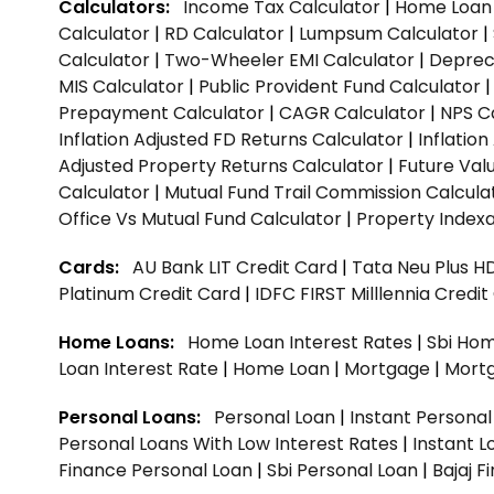
Calculators:
Income Tax Calculator
|
Home Loan 
Calculator
|
RD Calculator
|
Lumpsum Calculator
|
Calculator
|
Two-Wheeler EMI Calculator
|
Depreci
MIS Calculator
|
Public Provident Fund Calculator
Prepayment Calculator
|
CAGR Calculator
|
NPS C
Inflation Adjusted FD Returns Calculator
|
Inflatio
Adjusted Property Returns Calculator
|
Future Val
Calculator
|
Mutual Fund Trail Commission Calcula
Office Vs Mutual Fund Calculator
|
Property Indexa
Cards:
AU Bank LIT Credit Card
|
Tata Neu Plus H
Platinum Credit Card
|
IDFC FIRST Milllennia Credi
Home Loans:
Home Loan Interest Rates
|
Sbi Hom
Loan Interest Rate
|
Home Loan
|
Mortgage
|
Mort
Personal Loans:
Personal Loan
|
Instant Persona
Personal Loans With Low Interest Rates
|
Instant L
Finance Personal Loan
|
Sbi Personal Loan
|
Bajaj 