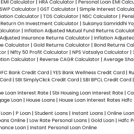
EMI Calculator
|
HRA Calculator
|
Personal Loan EMI Calc
SWP Calculator
|
GST Calculator
|
Simple Interest Calcul
ation Calculator
|
TDS Calculator
|
NSC Calculator
|
Pens
|
Return On Investment Calculator
|
Sukanya Samriddhi Yo
alculator
|
Inflation Adjusted Mutual Fund Returns Calcula
n Adjusted Insurance Returns Calculator
|
Inflation Adjust
ue Calculator
|
Gold Returns Calculator
|
Bond Returns Cal
tor
|
Nifty 50 Profit Calculator
|
NPS Vatsalya Calculator
|
tion Calculator
|
Reverse CAGR Calculator
|
Average Shar
DFC Bank Credit Card
|
YES Bank Wellness Credit Card
|
R
t Card
|
SBI SimplyClick Credit Card
|
SBI BPCL Credit Card
e Loan Interest Rate
|
Sbi Housing Loan Interest Rate
|
Ca
gage Loan
|
House Loans
|
House Loan Interest Rates
Hdfc
l Loan
|
P Loan
|
Student Loans
|
Instant Loans
|
Online Loa
oans Online
|
Low Rate Personal Loans
|
Gold Loan
|
Hdfc P
Finance Loan
|
Instant Personal Loan Online