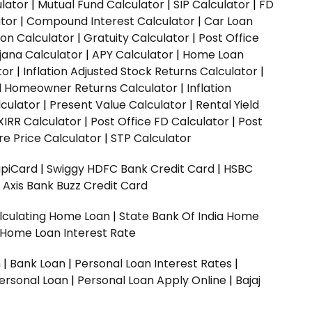
ulator
|
Mutual Fund Calculator
|
SIP Calculator
|
FD
ator
|
Compound Interest Calculator
|
Car Loan
ion Calculator
|
Gratuity Calculator
|
Post Office
jana Calculator
|
APY Calculator
|
Home Loan
tor
|
Inflation Adjusted Stock Returns Calculator
|
ed Homeowner Returns Calculator
|
Inflation
culator
|
Present Value Calculator
|
Rental Yield
XIRR Calculator
|
Post Office FD Calculator
|
Post
e Price Calculator
|
STP Calculator
upiCard
|
Swiggy HDFC Bank Credit Card
|
HSBC
|
Axis Bank Buzz Credit Card
lculating Home Loan
|
State Bank Of India Home
 Home Loan Interest Rate
n
|
Bank Loan
|
Personal Loan Interest Rates
|
ersonal Loan
|
Personal Loan Apply Online
|
Bajaj