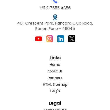
+91 917555 4856
401, Crescent Park, Pancard Club Road,
Baner, Pune - 411045
Links
Home
About Us
Partners
HTML Sitemap
FAQ'S
Legal
Terms Of Use