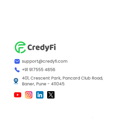
support@credyfi.com
+91 917555 4856
401, Crescent Park, Pancard Club Road,
Baner, Pune - 411045