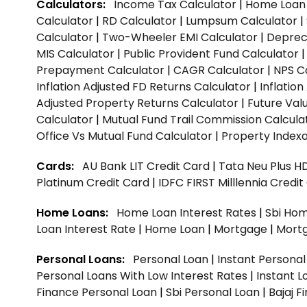
Calculators:
Income Tax Calculator
|
Home Loan 
Calculator
|
RD Calculator
|
Lumpsum Calculator
|
Calculator
|
Two-Wheeler EMI Calculator
|
Depreci
MIS Calculator
|
Public Provident Fund Calculator
Prepayment Calculator
|
CAGR Calculator
|
NPS C
Inflation Adjusted FD Returns Calculator
|
Inflatio
Adjusted Property Returns Calculator
|
Future Val
Calculator
|
Mutual Fund Trail Commission Calcula
Office Vs Mutual Fund Calculator
|
Property Indexa
Cards:
AU Bank LIT Credit Card
|
Tata Neu Plus H
Platinum Credit Card
|
IDFC FIRST Milllennia Credi
Home Loans:
Home Loan Interest Rates
|
Sbi Hom
Loan Interest Rate
|
Home Loan
|
Mortgage
|
Mort
Personal Loans:
Personal Loan
|
Instant Persona
Personal Loans With Low Interest Rates
|
Instant L
Finance Personal Loan
|
Sbi Personal Loan
|
Bajaj 