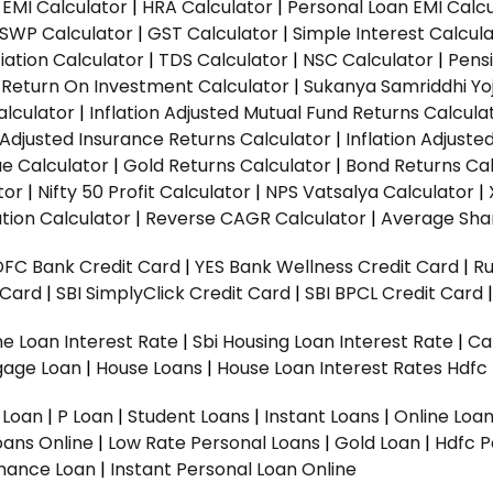
EMI Calculator
|
HRA Calculator
|
Personal Loan EMI Calc
SWP Calculator
|
GST Calculator
|
Simple Interest Calcul
ation Calculator
|
TDS Calculator
|
NSC Calculator
|
Pens
|
Return On Investment Calculator
|
Sukanya Samriddhi Yo
alculator
|
Inflation Adjusted Mutual Fund Returns Calcula
n Adjusted Insurance Returns Calculator
|
Inflation Adjust
ue Calculator
|
Gold Returns Calculator
|
Bond Returns Cal
tor
|
Nifty 50 Profit Calculator
|
NPS Vatsalya Calculator
|
tion Calculator
|
Reverse CAGR Calculator
|
Average Shar
DFC Bank Credit Card
|
YES Bank Wellness Credit Card
|
R
t Card
|
SBI SimplyClick Credit Card
|
SBI BPCL Credit Card
e Loan Interest Rate
|
Sbi Housing Loan Interest Rate
|
Ca
gage Loan
|
House Loans
|
House Loan Interest Rates
Hdfc
l Loan
|
P Loan
|
Student Loans
|
Instant Loans
|
Online Loa
oans Online
|
Low Rate Personal Loans
|
Gold Loan
|
Hdfc P
Finance Loan
|
Instant Personal Loan Online