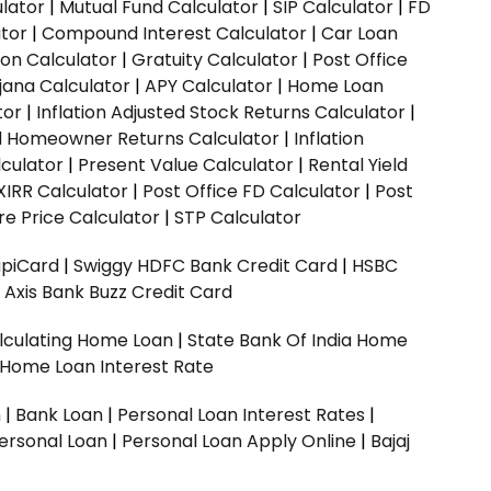
ulator
|
Mutual Fund Calculator
|
SIP Calculator
|
FD
ator
|
Compound Interest Calculator
|
Car Loan
ion Calculator
|
Gratuity Calculator
|
Post Office
jana Calculator
|
APY Calculator
|
Home Loan
tor
|
Inflation Adjusted Stock Returns Calculator
|
ed Homeowner Returns Calculator
|
Inflation
culator
|
Present Value Calculator
|
Rental Yield
XIRR Calculator
|
Post Office FD Calculator
|
Post
e Price Calculator
|
STP Calculator
upiCard
|
Swiggy HDFC Bank Credit Card
|
HSBC
|
Axis Bank Buzz Credit Card
lculating Home Loan
|
State Bank Of India Home
 Home Loan Interest Rate
n
|
Bank Loan
|
Personal Loan Interest Rates
|
ersonal Loan
|
Personal Loan Apply Online
|
Bajaj