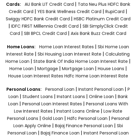
|
Cards:
AU Bank LIT Credit Card
Tata Neu Plus HDFC Bank
|
|
|
Credit Card
YES Bank Wellness Credit Card
RupiCard
|
Swiggy HDFC Bank Credit Card
HSBC Platinum Credit Card
|
|
IDFC FIRST Milllennia Credit Card
SBI SimplyClick Credit
|
|
Card
SBI BPCL Credit Card
Axis Bank Buzz Credit Card
|
Home Loans:
Home Loan Interest Rates
Sbi Home Loan
|
|
Interest Rate
Sbi Housing Loan Interest Rate
Calculating
|
|
Home Loan
State Bank Of India Home Loan Interest Rate
|
|
|
|
Home Loan
Mortgage
Mortgage Loan
House Loans
House Loan Interest Rates
Hdfc Home Loan Interest Rate
|
|
Personal Loans:
Personal Loan
Instant Personal Loan
P
|
|
|
|
Loan
Student Loans
Instant Loans
Online Loan
Bank
|
|
Loan
Personal Loan Interest Rates
Personal Loans With
|
|
Low Interest Rates
Instant Loans Online
Low Rate
|
|
|
Personal Loans
Gold Loan
Hdfc Personal Loan
Personal
|
|
Loan Apply Online
Bajaj Finance Personal Loan
Sbi
|
|
Personal Loan
Bajaj Finance Loan
Instant Personal Loan