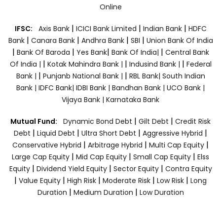
Online
|
|
|
IFSC:
Axis Bank
ICICI Bank Limited
Indian Bank
HDFC
|
|
|
|
Bank
Canara Bank
Andhra Bank
SBI
Union Bank Of India
|
|
|
|
Bank Of Baroda
Yes Bank
Bank Of India|
Central Bank
|
|
|
Of India |
Kotak Mahindra Bank |
Indusind Bank |
Federal
|
|
Bank |
Punjanb National Bank |
RBL Bank|
South Indian
Bank |
IDFC Bank|
IDBI Bank |
Bandhan Bank |
UCO Bank |
Vijaya Bank |
Karnataka Bank
|
|
Mutual Fund:
Dynamic Bond Debt
Gilt Debt
Credit Risk
|
|
|
|
Debt
Liquid Debt
Ultra Short Debt
Aggressive Hybrid
|
|
|
Conservative Hybrid
Arbitrage Hybrid
Multi Cap Equity
|
|
|
Large Cap Equity
Mid Cap Equity
Small Cap Equity
Elss
|
|
|
Equity
Dividend Yield Equity
Sector Equity
Contra Equity
|
|
|
|
|
Value Equity
High Risk
Moderate Risk
Low Risk
Long
|
|
Duration
Medium Duration
Low Duration