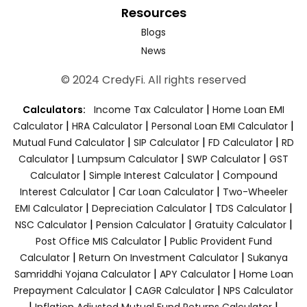
Resources
Blogs
News
© 2024 CredyFi. All rights reserved
|
Calculators:
Income Tax Calculator
Home Loan EMI
|
|
|
Calculator
HRA Calculator
Personal Loan EMI Calculator
|
|
|
Mutual Fund Calculator
SIP Calculator
FD Calculator
RD
|
|
|
Calculator
Lumpsum Calculator
SWP Calculator
GST
|
|
Calculator
Simple Interest Calculator
Compound
|
|
Interest Calculator
Car Loan Calculator
Two-Wheeler
|
|
|
EMI Calculator
Depreciation Calculator
TDS Calculator
|
|
|
NSC Calculator
Pension Calculator
Gratuity Calculator
|
Post Office MIS Calculator
Public Provident Fund
|
|
Calculator
Return On Investment Calculator
Sukanya
|
|
Samriddhi Yojana Calculator
APY Calculator
Home Loan
|
|
Prepayment Calculator
CAGR Calculator
NPS Calculator
|
|
Inflation Adjusted Mutual Fund Returns Calculator