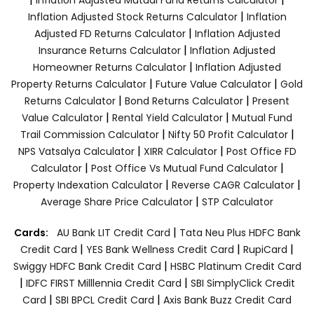
|
Inflation Adjusted Stock Returns Calculator
Inflation
|
Adjusted FD Returns Calculator
Inflation Adjusted
|
Insurance Returns Calculator
Inflation Adjusted
|
Homeowner Returns Calculator
Inflation Adjusted
|
|
Property Returns Calculator
Future Value Calculator
Gold
|
|
Returns Calculator
Bond Returns Calculator
Present
|
|
Value Calculator
Rental Yield Calculator
Mutual Fund
|
|
Trail Commission Calculator
Nifty 50 Profit Calculator
|
|
NPS Vatsalya Calculator
XIRR Calculator
Post Office FD
|
|
Calculator
Post Office Vs Mutual Fund Calculator
|
|
Property Indexation Calculator
Reverse CAGR Calculator
|
Average Share Price Calculator
STP Calculator
|
Cards:
AU Bank LIT Credit Card
Tata Neu Plus HDFC Bank
|
|
|
Credit Card
YES Bank Wellness Credit Card
RupiCard
|
Swiggy HDFC Bank Credit Card
HSBC Platinum Credit Card
|
|
IDFC FIRST Milllennia Credit Card
SBI SimplyClick Credit
|
|
Card
SBI BPCL Credit Card
Axis Bank Buzz Credit Card