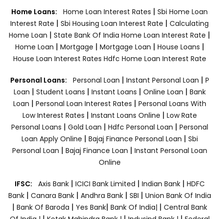
|
Home Loans:
Home Loan Interest Rates
Sbi Home Loan
|
|
Interest Rate
Sbi Housing Loan Interest Rate
Calculating
|
|
Home Loan
State Bank Of India Home Loan Interest Rate
|
|
|
|
Home Loan
Mortgage
Mortgage Loan
House Loans
House Loan Interest Rates
Hdfc Home Loan Interest Rate
|
|
Personal Loans:
Personal Loan
Instant Personal Loan
P
|
|
|
|
Loan
Student Loans
Instant Loans
Online Loan
Bank
|
|
Loan
Personal Loan Interest Rates
Personal Loans With
|
|
Low Interest Rates
Instant Loans Online
Low Rate
|
|
|
Personal Loans
Gold Loan
Hdfc Personal Loan
Personal
|
|
Loan Apply Online
Bajaj Finance Personal Loan
Sbi
|
|
Personal Loan
Bajaj Finance Loan
Instant Personal Loan
Online
|
|
|
IFSC:
Axis Bank
ICICI Bank Limited
Indian Bank
HDFC
|
|
|
|
Bank
Canara Bank
Andhra Bank
SBI
Union Bank Of India
|
|
|
|
Bank Of Baroda
Yes Bank
Bank Of India|
Central Bank
|
|
|
Of India |
Kotak Mahindra Bank |
Indusind Bank |
Federal