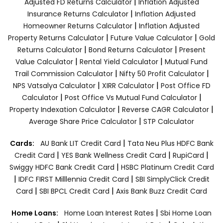
|
Adjusted FD Returns Calculator
Inflation Adjusted
|
Insurance Returns Calculator
Inflation Adjusted
|
Homeowner Returns Calculator
Inflation Adjusted
|
|
Property Returns Calculator
Future Value Calculator
Gold
|
|
Returns Calculator
Bond Returns Calculator
Present
|
|
Value Calculator
Rental Yield Calculator
Mutual Fund
|
|
Trail Commission Calculator
Nifty 50 Profit Calculator
|
|
NPS Vatsalya Calculator
XIRR Calculator
Post Office FD
|
|
Calculator
Post Office Vs Mutual Fund Calculator
|
|
Property Indexation Calculator
Reverse CAGR Calculator
|
Average Share Price Calculator
STP Calculator
|
Cards:
AU Bank LIT Credit Card
Tata Neu Plus HDFC Bank
|
|
|
Credit Card
YES Bank Wellness Credit Card
RupiCard
|
Swiggy HDFC Bank Credit Card
HSBC Platinum Credit Card
|
|
IDFC FIRST Milllennia Credit Card
SBI SimplyClick Credit
|
|
Card
SBI BPCL Credit Card
Axis Bank Buzz Credit Card
|
Home Loans:
Home Loan Interest Rates
Sbi Home Loan