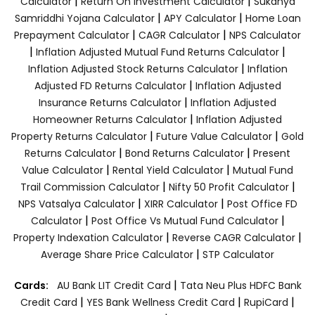
|
|
Calculator
Return On Investment Calculator
Sukanya
|
|
Samriddhi Yojana Calculator
APY Calculator
Home Loan
|
|
Prepayment Calculator
CAGR Calculator
NPS Calculator
|
|
Inflation Adjusted Mutual Fund Returns Calculator
|
Inflation Adjusted Stock Returns Calculator
Inflation
|
Adjusted FD Returns Calculator
Inflation Adjusted
|
Insurance Returns Calculator
Inflation Adjusted
|
Homeowner Returns Calculator
Inflation Adjusted
|
|
Property Returns Calculator
Future Value Calculator
Gold
|
|
Returns Calculator
Bond Returns Calculator
Present
|
|
Value Calculator
Rental Yield Calculator
Mutual Fund
|
|
Trail Commission Calculator
Nifty 50 Profit Calculator
|
|
NPS Vatsalya Calculator
XIRR Calculator
Post Office FD
|
|
Calculator
Post Office Vs Mutual Fund Calculator
|
|
Property Indexation Calculator
Reverse CAGR Calculator
|
Average Share Price Calculator
STP Calculator
|
Cards:
AU Bank LIT Credit Card
Tata Neu Plus HDFC Bank
|
|
|
Credit Card
YES Bank Wellness Credit Card
RupiCard